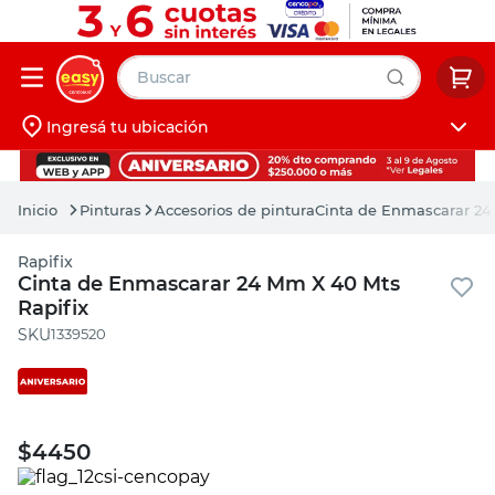
Buscar
Ingresá tu ubicación
muebles
Iniciá sesión
pintura
Pinturas
Accesorios de pintura
Cinta de Enmascarar 24
escritorio
Rapifix
puertas
Cinta de Enmascarar 24 Mm X 40 Mts
Rapifix
placard
:
1339520
$
4450