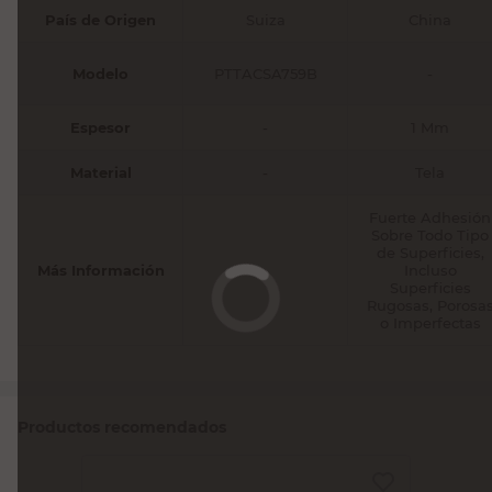
País de Origen
Suiza
China
Modelo
PTTACSA759B
-
Espesor
-
1 Mm
Material
-
Tela
Fuerte Adhesión
Sobre Todo Tipo
de Superficies,
Más Información
-
Incluso
Superficies
Rugosas, Porosa
o Imperfectas
Productos recomendados