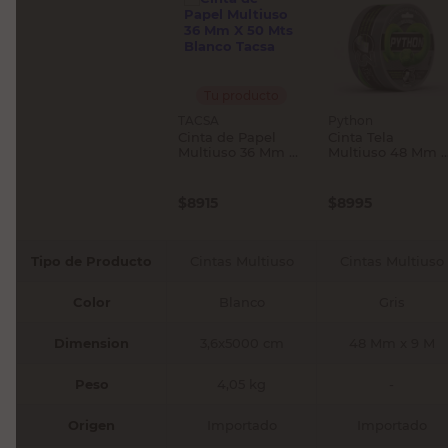
Tu producto
TACSA
Python
Cinta de Papel
Cinta Tela
Multiuso 36 Mm X
Multiuso 48 Mm x
50 Mts Blanco
9 Mts Gris Python
Tacsa
$
8915
$
8995
Tipo de Producto
Cintas Multiuso
Cintas Multiuso
Color
Blanco
Gris
Dimension
3,6x5000 cm
48 Mm x 9 M
Peso
4,05 kg
-
Origen
Importado
Importado