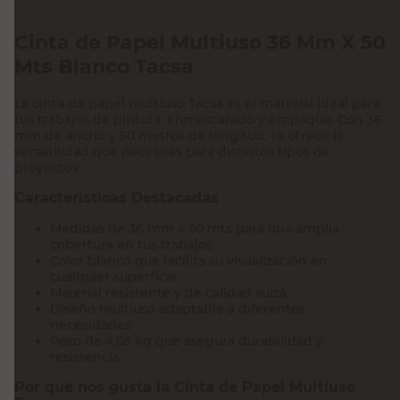
Cinta de Papel Multiuso 36 Mm X 50
Mts Blanco Tacsa
La cinta de papel multiuso Tacsa es el material ideal para
tus trabajos de pintura, enmascarado y empaque. Con 36
mm de ancho y 50 metros de longitud, te ofrece la
versatilidad que necesitás para distintos tipos de
proyectos.
Características Destacadas
Medidas de 36 mm x 50 mts para una amplia
cobertura en tus trabajos
Color blanco que facilita su visualización en
cualquier superficie
Material resistente y de calidad suiza
Diseño multiuso adaptable a diferentes
necesidades
Peso de 4,05 kg que asegura durabilidad y
resistencia
Por qué nos gusta la Cinta de Papel Multiuso