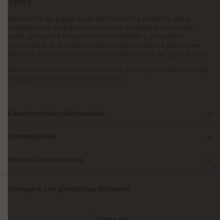
Tacsa
Esta cinta de papel es la herramienta perfecta para
trabajos que requieren precisión y calidad. Su origen
suizo garantiza un producto confiable y duradero,
mientras que sus dimensiones generosas te permiten
abordar proyectos tanto pequeños como de gran escala.
Hacé ahora tu compra con retiro en el punto de entrega
más próximo o envío a domicilio.
Características Destacadas
Dimensiones
Otras Características
Compará con productos similares