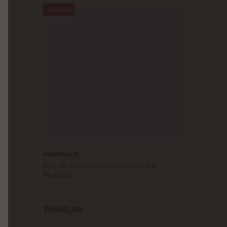
MAXHAUS
Set de Felpas Protectoras para
Muebles
$
5500,00