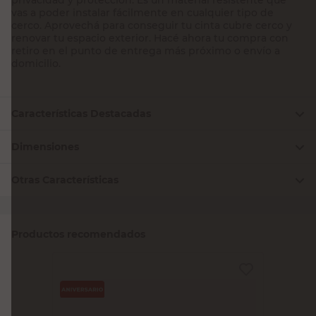
vas a poder instalar fácilmente en cualquier tipo de
cerco. Aprovechá para conseguir tu cinta cubre cerco y
renovar tu espacio exterior. Hacé ahora tu compra con
retiro en el punto de entrega más próximo o envío a
domicilio.
Características Destacadas
Dimensiones
Otras Características
Productos recomendados