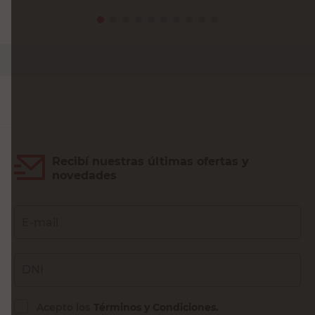
PRECIO SIN IMPUESTOS NACIONALES:
$31.561,99
Agregar al carrito
Recibí nuestras últimas ofertas y
novedades
E-mail
DNI
Acepto los
Términos y Condiciones.