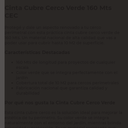
Cinta Cubre Cerco Verde 160 Mts
CEC
Protegé y dale un aspecto renovado a tu cerco
perimetral con esta práctica cinta cubre cerco verde de
160 Mts. Un material nacional de alta calidad que vas a
poder usar para cubrir hasta 10 M2 de superficie.
Características Destacadas
160 Mts de longitud para proyectos de cualquier
escala
Color verde que se integra perfectamente con el
jardín
Cobertura total de 10 M2 para cercos perimetrales
Fabricación nacional que garantiza calidad y
durabilidad
Por qué nos gusta la Cinta Cubre Cerco Verde
Esta cinta cubre cerco es la solución ideal para mejorar la
estética de tu perímetro. Su color verde se integra
naturalmente con el entorno del jardín, mientras brinda
privacidad y protección. Es un material resistente que