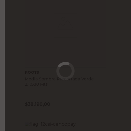
ROOTS
Media Sombra Precortada Verde
2.10X10 Mts
$
38.190,00