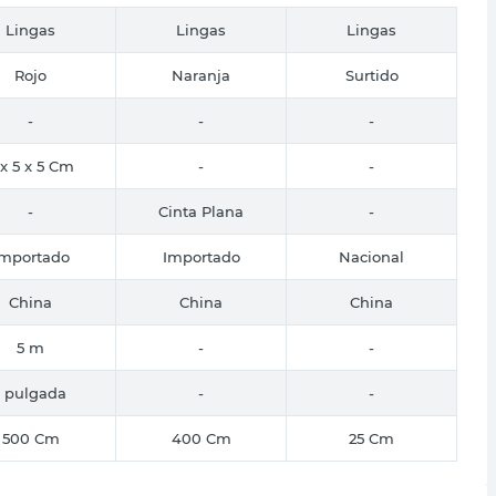
Lingas
Lingas
Lingas
Rojo
Naranja
Surtido
-
-
-
 x 5 x 5 Cm
-
-
-
Cinta Plana
-
Importado
Importado
Nacional
China
China
China
5 m
-
-
1 pulgada
-
-
500 Cm
400 Cm
25 Cm