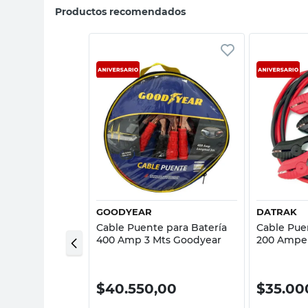
Productos recomendados
sta rápida
Vista rápida
GOODYEAR
DATRAK
emolque 6 Mts
Cable Puente para Batería
Cable Pue
al Datrak
400 Amp 3 Mts Goodyear
200 Amper
00
$
40.550,00
$
35.00