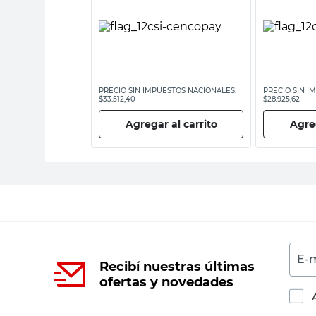
ESTOS NACIONALES:
PRECIO SIN IMPUESTOS NACIONALES:
PRECIO SIN I
$33.512,40
$28.925,62
 al carrito
Agregar al carrito
Agreg
E-m
Recibí nuestras últimas
ofertas y novedades