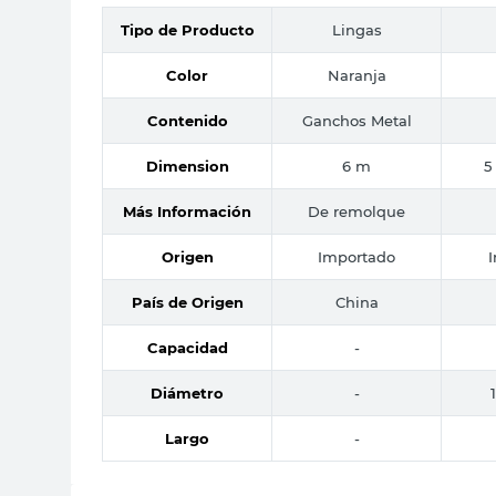
Tipo de Producto
Lingas
Color
Naranja
Contenido
Ganchos Metal
Dimension
6 m
5
Más Información
De remolque
Origen
Importado
País de Origen
China
Capacidad
-
Diámetro
-
Largo
-