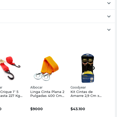
ar
Albocar
Goodyear
 Crique 1" 5
Linga Cinta Plana 2
Kit Cintas de
asta 227 Kg
Pulgadas 400 Cm
Amarre 2,9 Cm x
ar
Albocar
4,5 Mts 500 Kg
Goodyear
0
$
9000
$
43.100