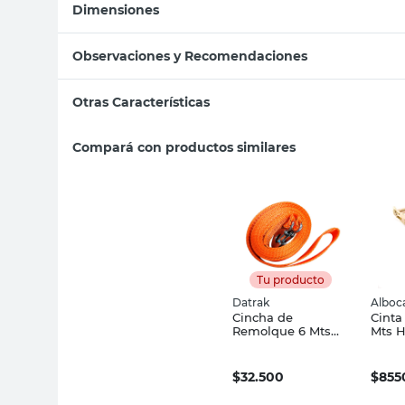
Dimensiones
Observaciones y Recomendaciones
Otras Características
Compará con productos similares
Tu producto
Datrak
Alboc
Cincha de
Cinta
Remolque 6 Mts
Mts H
Ganchos Metal
Alboc
Datrak
$
32.500
$
855