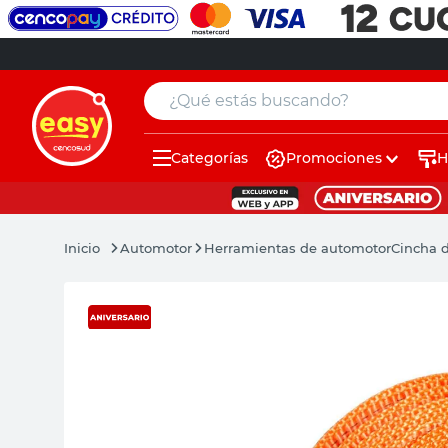
¿Qué estás buscando?
Categorías
Promociones
H
muebles
pintura
Automotor
Herramientas de automotor
Cincha 
escritorio
puertas
placard
espejo
sillas