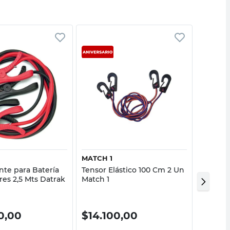
Vista rápida
Vista rápida
MATCH 1
MATCH 
nte para Batería
Tensor Elástico 100 Cm 2 Un
Tensor 
es 2,5 Mts Datrak
Match 1
Match 1
0,00
$
14.100,00
$
10.