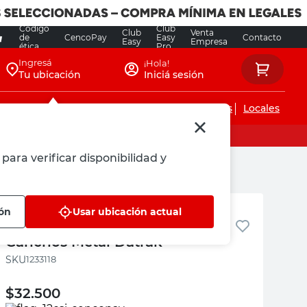
Código
Club
Club
Venta
de
CencoPay
Easy
Contacto
Easy
Empresa
ética
Pro
Ingresá
¡Hola!
Tu ubicación
Iniciá sesión
Servicios de instalaciones
Locales
para verificar disponibilidad y
Datrak
ión
Usar ubicación actual
Cincha de Remolque 6 Mts
Ganchos Metal Datrak
:
1233118
$
32.500