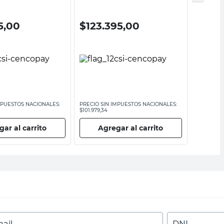
5,00
$
123.395,00
$
93.
MPUESTOS NACIONALES:
PRECIO SIN IMPUESTOS NACIONALES:
PRECIO SI
$101.979,34
$77.681,82
ar al carrito
Agregar al carrito
Ag
ail
DNI