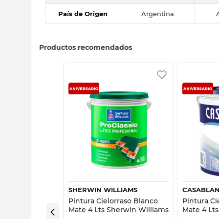
País de Origen
Argentina
Productos recomendados
sta rápida
Vista rápida
A
SHERWIN WILLIAMS
CASABLA
orraso Blanco
Pintura Cielorraso Blanco
Pintura Ci
sablanca
Mate 4 Lts Sherwin Williams
Mate 4 Lt