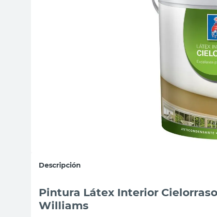
sillas
vanitory
ceramica
Descripción
Pintura Látex Interior Cielorra
Williams