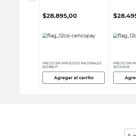
$
28.895,00
$
28.49
ESTOS NACIONALES:
PRECIO SIN IMPUESTOS NACIONALES:
PRECIO SIN I
$23.880,17
$23.549,59
 al carrito
Agregar al carrito
Agreg
E-m