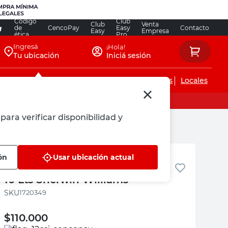
Código
Club
Club
Venta
de
CencoPay
Easy
Contacto
Easy
Empresa
ética
Pro
Ingresá
¡Hola!
Tu ubicación
Iniciá sesión
Servicios de instalaciones
Locales
para verificar disponibilidad y
Sherwin Williams
ón
Usar ubicación actual
Pintura Cielorraso Blanco Mate
10 Lts Sherwin Williams
:
1720349
$
110.000