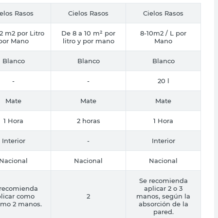
elos Rasos
Cielos Rasos
Cielos Rasos
12 m2 por Litro
De 8 a 10 m² por
8-10m2 / L por
por Mano
litro y por mano
Mano
Blanco
Blanco
Blanco
-
-
20 l
Mate
Mate
Mate
1 Hora
2 horas
1 Hora
Interior
-
Interior
Nacional
Nacional
Nacional
Se recomienda
 recomienda
aplicar 2 o 3
licar como
2
manos, según la
imo 2 manos.
absorción de la
pared.