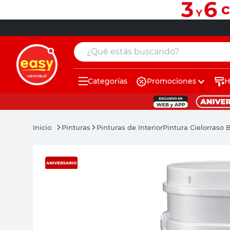
¿Qué estás buscando?
Categorías
Promociones
H
muebles
pintura
Pinturas
Pinturas de Interior
Pintura Cielorraso 
escritorio
puertas
placard
sillon
espejo