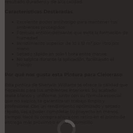
resultado duradero y de alta calidad.
Características Destacadas
Excelente poder antihongo para mantener tus
ambientes protegidos
Fórmula anticondensante que evita la formación de
humedad
Rendimiento superior de 10 a 12 m² por litro por
mano
Secado rápido en solo 1 hora entre manos
No salpica durante la aplicación, facilitando el
trabajo
Por qué nos gusta esta Pintura para Cielorraso
Esta pintura de Sherwin Williams te ofrece la calidad que
necesitás para tus ambientes interiores. Su acabado
mate blanco y uniforme, junto con su fórmula especial
que no salpica, te garantiza un trabajo limpio y
profesional. Con un rendimiento optimizado y secado
rápido, vas a poder completar tu proyecto en menos
tiempo. Hacé tu compra ahora con retiro en el punto de
entrega más próximo o envío a domicilio.