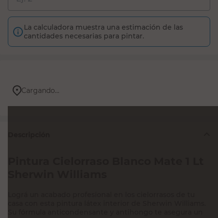
La calculadora muestra una estimación de las
cantidades necesarias para pintar.
Cargando...
Descripción
Pintura Cielorraso Blanco Mate 1 Lt
Sherwin Williams
Lográ un acabado profesional en los cielorrasos de tu
casa con esta pintura látex interior de Sherwin Williams.
Su fórmula anticondensante y antihongo te asegura un