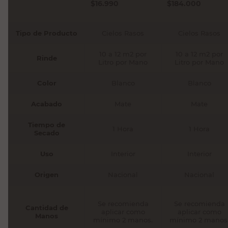
$
16.990
$
184.000
Tipo de Producto
Cielos Rasos
Cielos Rasos
10 a 12 m2 por
10 a 12 m2 por
Rinde
Litro por Mano
Litro por Mano
Color
Blanco
Blanco
Acabado
Mate
Mate
Tiempo de
1 Hora
1 Hora
Secado
Uso
Interior
Interior
Origen
Nacional
Nacional
Se recomienda
Se recomienda
Cantidad de
aplicar como
aplicar como
Manos
mínimo 2 manos.
mínimo 2 manos