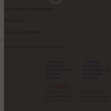
Características Destacadas
Funciones
Otras Características
Compará con productos similares
Tu producto
Sherwin Williams
Sherwin Williams
Pintura Cielorraso
Pintura Cielorraso
Blanco Mate 1 Lt
Blanco Mate 20
Sherwin Williams
Lts Sherwin
Williams