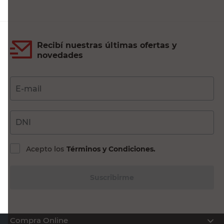
Recibí nuestras últimas ofertas y
novedades
E-mail
DNI
Acepto los
Términos y Condiciones.
Suscribirme
Compra Online