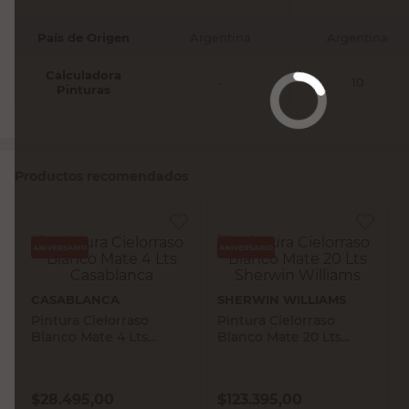
País de Origen
Argentina
Argentina
Calculadora
-
10
Pinturas
Productos recomendados