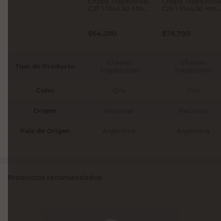
Chapa Trapezoidal
Chapa Trapezoida
C27 1.10x4.50 Mts
C25 1.10x4.50 Mts
Siderar
Siderar
$
64.290
$
76.790
Chapas
Chapas
Tipo de Producto
Trapezoidal
Trapezoidal
Color
Gris
Gris
Origen
Nacional
Nacional
País de Origen
Argentina
Argentina
Productos recomendados