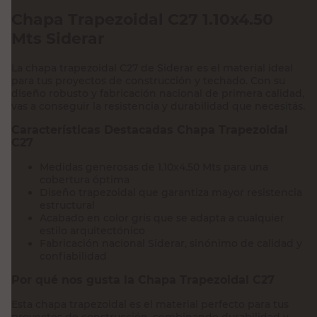
Chapa Trapezoidal C27 1.10x4.50
Mts Siderar
La chapa trapezoidal C27 de Siderar es el material ideal
para tus proyectos de construcción y techado. Con su
diseño robusto y fabricación nacional de primera calidad,
vas a conseguir la resistencia y durabilidad que necesitás.
Características Destacadas Chapa Trapezoidal
C27
Medidas generosas de 1.10x4.50 Mts para una
cobertura óptima
Diseño trapezoidal que garantiza mayor resistencia
estructural
Acabado en color gris que se adapta a cualquier
estilo arquitectónico
Fabricación nacional Siderar, sinónimo de calidad y
confiabilidad
Por qué nos gusta la Chapa Trapezoidal C27
Esta chapa trapezoidal es el material perfecto para tus
proyectos de construcción, combinando durabilidad y