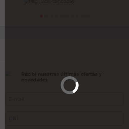
PRECIO SIN IMPUESTOS NACIONALES:
$52.553,72
Agregar al carrito
Recibí nuestras últimas ofertas y
novedades
E-mail
DNI