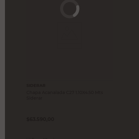
SIDERAR
Chapa Acanalada C27 1.10X4.50 Mts
Siderar
$
63.590,00