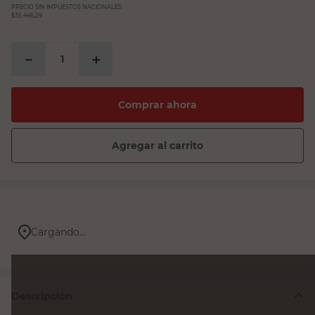
PRECIO SIN IMPUESTOS NACIONALES:
$35.446,29
－
＋
Comprar ahora
Agregar al carrito
Cargando...
Descripción