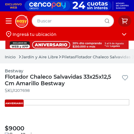
Buscar
Ingresá tu ubicación
muebles
Iniciá sesión
pintura
Jardín y Aire Libre
Piletas
Flotador Chaleco Salvavidas 
escritorio
Bestway
puertas
Flotador Chaleco Salvavidas 33x25x12,5
Cm Amarillo Bestway
placard
:
1207698
$
9000