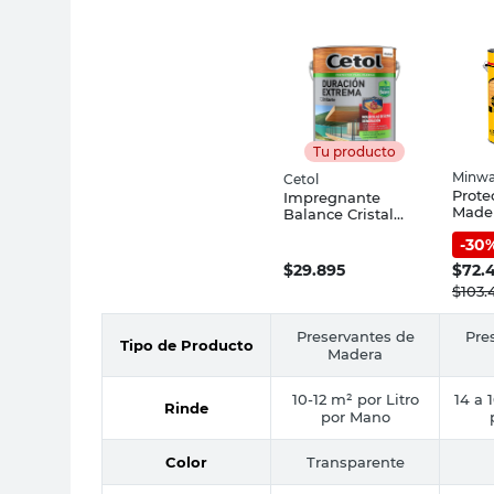
Tu producto
Minw
Cetol
Prote
Impregnante
Mader
Balance Cristal
Crist
Brillante 1 Lts
-
30
3.785
Duracion Extrema
Cetol
$
29.895
$
72.
$
103.
Preservantes de
Pre
Tipo de Producto
Madera
10-12 m² por Litro
14 a 
Rinde
por Mano
Color
Transparente