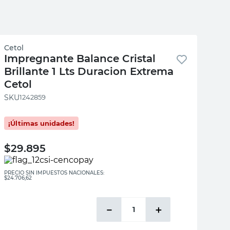
Cetol
Impregnante Balance Cristal
Brillante 1 Lts Duracion Extrema
Cetol
:
1242859
$
29.895
PRECIO SIN IMPUESTOS NACIONALES:
$24.706,62
－
＋