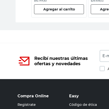
$92.144,63
$26.938,02
 al carrito
Agregar al carrito
Agreg
E-m
Recibí nuestras últimas
ofertas y novedades
Compra Online
Easy
Registrate
Código de ética