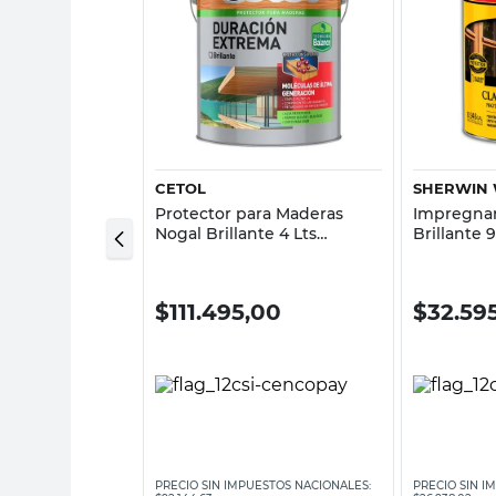
sta rápida
Vista rápida
CETOL
SHERWIN 
 Classic Nogal
Protector para Maderas
Impregnan
ts Cetol
Nogal Brillante 4 Lts
Brillante
Duración Extrema Cetol
,00
$
111.495,00
$
32.59
ESTOS NACIONALES:
PRECIO SIN IMPUESTOS NACIONALES:
PRECIO SIN I