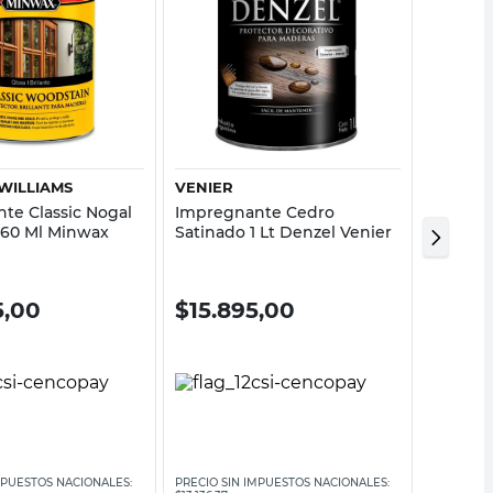
Vista rápida
Vista rápida
WILLIAMS
VENIER
CETOL
te Classic Nogal
Impregnante Cedro
Impregn
 960 Ml Minwax
Satinado 1 Lt Denzel Venier
Satinado
5,00
$
15.895,00
$
19.
MPUESTOS NACIONALES:
PRECIO SIN IMPUESTOS NACIONALES:
PRECIO SI