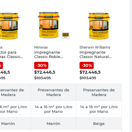
ax
Minwax
Sherwin Williams
ctor para
Impregnante
Impregnante
as Classic
Classic Roble
Classic Natural
al Satinado
Satinado 3.785 Lts
Satinado 3,785 Lts
%
-
30
%
-
30
%
 Lts Minwax
Minwax
Minwax
446,5
$
72.446,5
$
72.446,5
495
$
103.495
$
103.495
servantes de
Preservantes de
Preservantes de
Madera
Madera
Madera
16 m² por Litro
14 a 16 m² por Litro
14 a 16 m² por Litro
por Mano
por Mano
por Mano
Marrón
Marrón
Beige