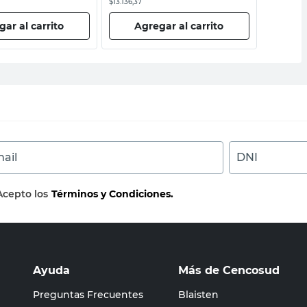
$13.136,37
$16.520,67
ar al carrito
Agregar al carrito
Ag
ail
DNI
Acepto los
Términos y Condiciones.
Ayuda
Más de Cencosud
Preguntas Frecuentes
Blaisten