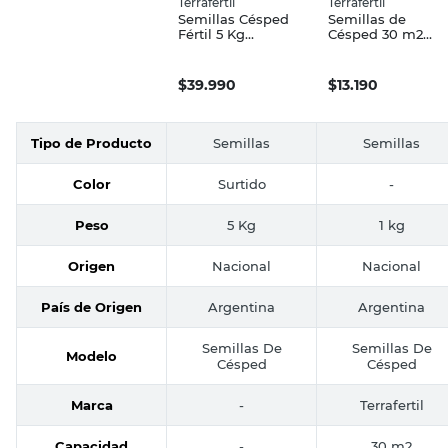
Terrafertil
Terrafertil
Semillas Césped
Semillas de
Fértil 5 Kg
Césped 30 m2
Terrafertil
Terrafertil
$
39.990
$
13.190
Tipo de Producto
Semillas
Semillas
Color
Surtido
-
Peso
5 Kg
1 kg
Origen
Nacional
Nacional
País de Origen
Argentina
Argentina
Semillas De
Semillas De
Modelo
Césped
Césped
Marca
-
Terrafertil
Capacidad
-
30 m2