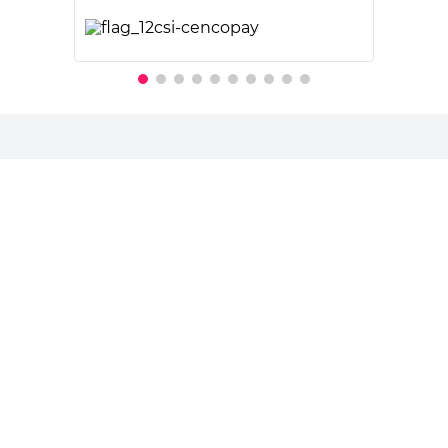
PRECIO SIN IMPUESTOS NACIONALES:
$29.743,81
Agregar al carrito
Recibí nuestras últimas ofertas y
novedades
E-mail
DNI