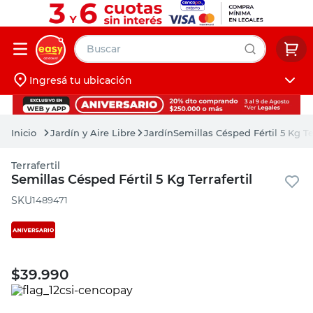
Buscar
Ingresá tu ubicación
muebles
Iniciá sesión
pintura
Jardín y Aire Libre
Jardín
Semillas Césped Fértil 5 Kg Ter
escritorio
Terrafertil
puertas
Semillas Césped Fértil 5 Kg Terrafertil
placard
:
1489471
$
39.990