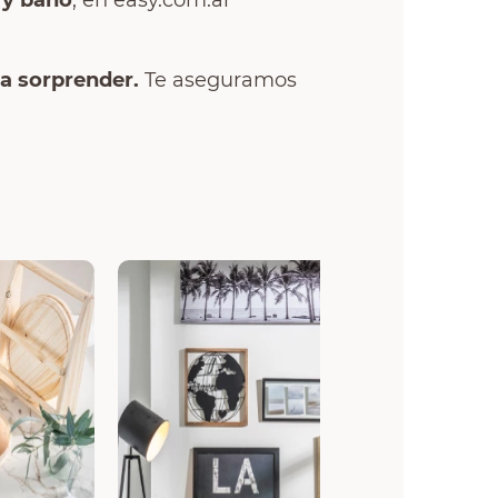
 y baño
, en easy.com.ar
a sorprender.
Te aseguramos