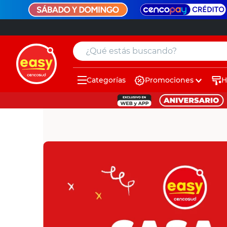
¿Qué estás buscando?
Categorías
Promociones
H
muebles
pintura
escritorio
puertas
placard
espejo
sillas