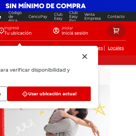
Código
Club
Club
Venta
de
CencoPay
Easy
Contacto
Easy
Empresa
ética
Pro
Ingresá
¡Hola!
Tu ubicación
Iniciá sesión
Servicios de instalaciones
Locales
ara verificar disponibilidad y
n
Usar ubicación actual