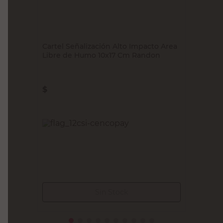
Cartel Señalización Alto Impacto Area
Libre de Humo 10x17 Cm Randon
$
2490,00
Agregar al carrito