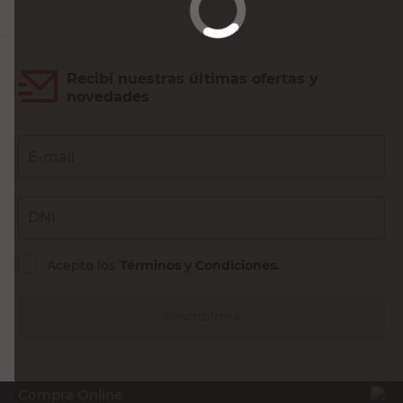
Recibí nuestras últimas ofertas y
novedades
E-mail
DNI
Acepto los
Términos y Condiciones.
Suscribirme
Compra Online