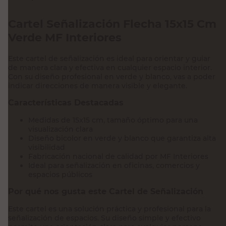
Cartel Señalización Flecha 15x15 Cm
Verde MF Interiores
Este cartel de señalización es ideal para orientar y guiar
de manera clara y efectiva en cualquier espacio interior.
Con su diseño profesional en verde y blanco, vas a poder
indicar direcciones de manera visible y elegante.
Características Destacadas
Medidas de 15x15 cm, tamaño óptimo para una
visualización clara
Diseño bicolor en verde y blanco que garantiza alta
visibilidad
Fabricación nacional de calidad por MF Interiores
Ideal para señalización en oficinas, comercios y
espacios públicos
Por qué nos gusta este Cartel de Señalización
Este cartel es una solución práctica y profesional para la
señalización de espacios. Su diseño simple y efectivo