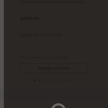
Discapacitado Poliestireno 15x15 Cm
Randon
$
2490,00
PRECIO SIN IMPUESTOS NACIONALES:
$2057,86
Agregar al carrito