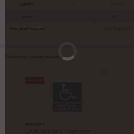
Ancho
-
25 Cm
Largo
-
30 Cm
Más Información
-
Alto impacto
Productos recomendados
RANDON
Cartel Señalización Reservado