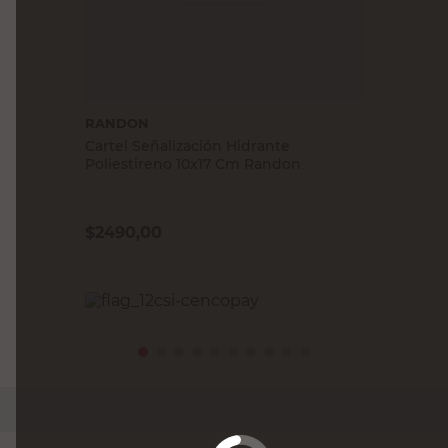
RANDON
Cartel Señalización Hidrante
Poliestireno 10x17 Cm Randon
$
2490,00
PRECIO SIN IMPUESTOS NACIONALES:
$2057,86
Agregar al carrito