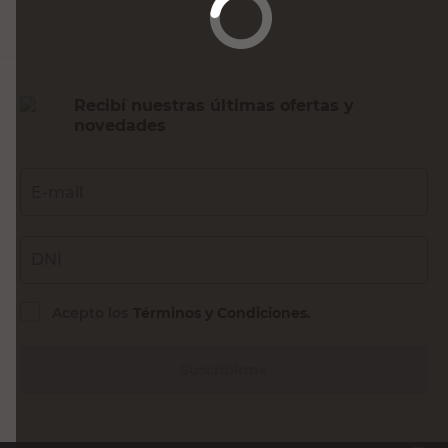
Recibí nuestras últimas ofertas y
novedades
E-mail
DNI
Acepto los
Términos y Condiciones.
Suscribirme