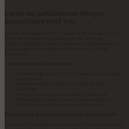
Cartel de Señalización Peligro
Electricidad 11x13 Cm
Garantizá la seguridad en tu espacio de trabajo con este
cartel de señalización profesional. Fabricado en
Argentina por MF Interiores, este cartel es fundamental
para advertir sobre riesgos eléctricos en cualquier
instalación.
Características Destacadas
Medidas prácticas de 11x13 cm, ideal para una clara
visualización
Diseño en colores amarillo y negro de alta
visibilidad
Fabricación nacional de calidad profesional
Simbología universal de advertencia eléctrica
Material resistente para uso en interiores
Por qué nos gusta este Cartel de Señalización
Este cartel de señalización es un elemento esencial para