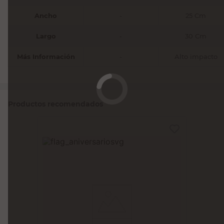
Ancho
-
25 Cm
Largo
-
30 Cm
Más Información
-
Alto impacto
Productos recomendados