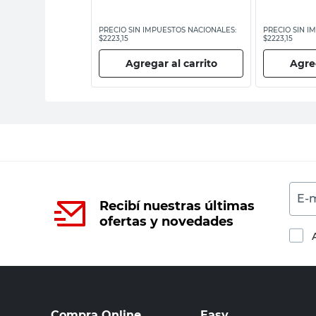
ESTOS NACIONALES:
PRECIO SIN IMPUESTOS NACIONALES:
PRECIO SIN I
$2223,15
$2223,15
 al carrito
Agregar al carrito
Agreg
E-m
Recibí nuestras últimas
ofertas y novedades
Compra Online
Easy