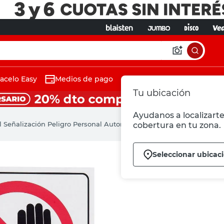
acelo Easy
Medios de pago
Tu ubicación
Ayudanos a localizarte 
l Señalización Peligro Personal Autorizado Randon
cobertura en tu zona.
Seleccionar ubicac