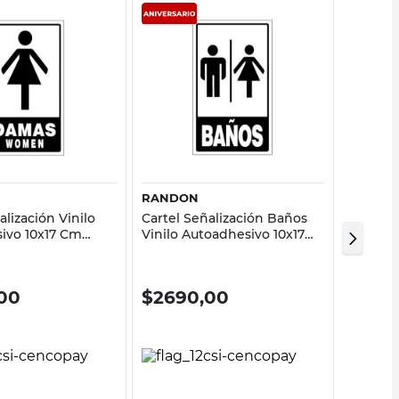
Vista rápida
Vista rápida
RANDON
RANDO
alización Vinilo
Cartel Señalización Baños
Cartel S
ivo 10x17 Cm
Vinilo Autoadhesivo 10x17
Autoadh
Cm Randon
Rando
00
$
2690,00
$
269