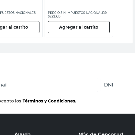
MPUESTOS NACIONALES:
PRECIO SIN IMPUESTOS NACIONALES:
PRECIO SI
$2223,15
$2223,15
ar al carrito
Agregar al carrito
Ag
ail
DNI
Acepto los
Términos y Condiciones.
Ayuda
Más de Cencosud