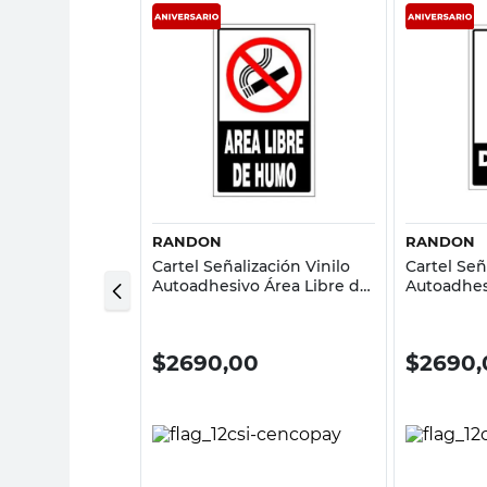
sta rápida
Vista rápida
RANDON
RANDON
ética Protector
Cartel Señalización Vinilo
Cartel Señ
o y Azul
Autoadhesivo Área Libre de
Autoadhes
Humo 10x17 Cm Randon
Randon
0
$
2690,00
$
2690,