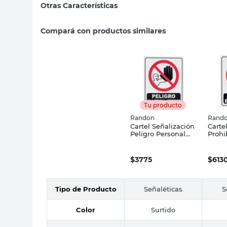
Otras Características
Compará con productos similares
Tu producto
Randon
Rand
Cartel Señalización
Carte
Peligro Personal
Prohi
Autorizado Randon
Estac
Cm R
$
3775
$
613
Tipo de Producto
Señaléticas
S
Color
Surtido