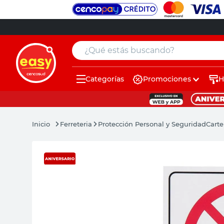
¿Qué estás buscando?
Categorías
Promociones
H
muebles
pintura
Ferreteria
Protección Personal y Seguridad
Carte
escritorio
puertas
placard
sillon
espejo