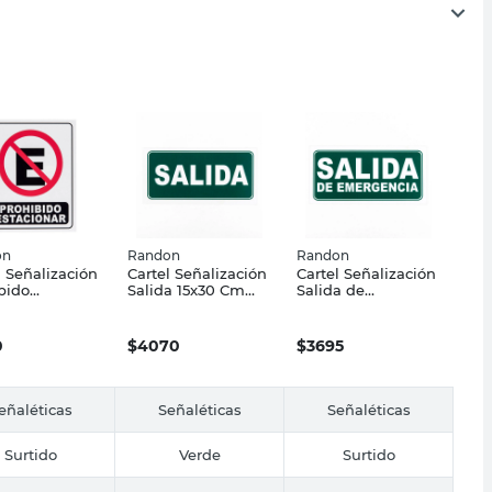
on
Randon
Randon
l Señalización
Cartel Señalización
Cartel Señalización
bido
Salida 15x30 Cm
Salida de
ionar 25x30
Verde MF Interiores
Emergencia 30x15
andon
Cm MF Interiores
0
$
4070
$
3695
eñaléticas
Señaléticas
Señaléticas
Surtido
Verde
Surtido