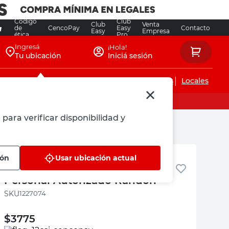
Código
Club
Club
Venta
de
CencoPay
Easy
Contacto
Easy
Empresa
ética
Pro
Ingresá
¡Hola!
Tu ubicación
Iniciá sesión
Servicios de instalaciones
Locales
para verificar disponibilidad y
Randon
ión
Usar ubicación actual
Cartel Señalización Peligro
Personal Autorizado Randon
:
1227074
$
3775