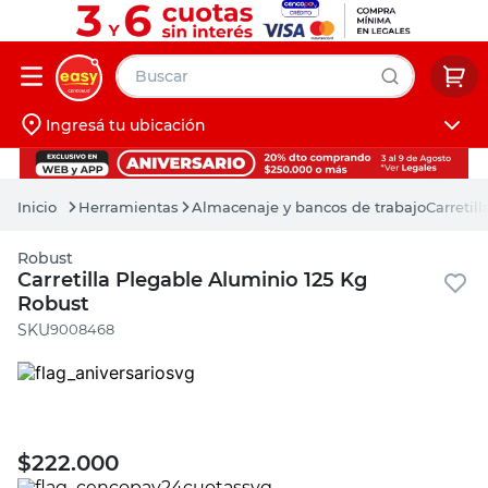
Buscar
Ingresá tu ubicación
muebles
Iniciá sesión
pintura
Herramientas
Almacenaje y bancos de trabajo
Carretil
escritorio
Robust
puertas
Carretilla Plegable Aluminio 125 Kg
Robust
placard
:
9008468
$
222.000