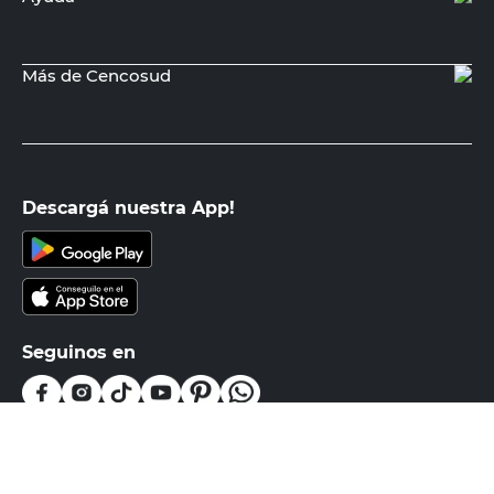
PRECIO SIN IMPUESTOS NACIONALES:
$2.479.338,85
Agregar al carrito
Recibí nuestras últimas ofertas y
novedades
E-mail
DNI