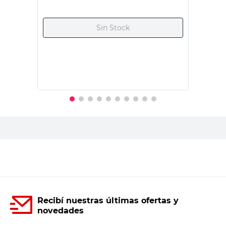
Contenido
1 Carreta plegable
-
Tono
Surtido
-
Material
Aluminio
Chapa
Construcción,
Uso
-
Transporte
Origen
Importado
Nacional
País de Origen
China
Argentina
Modelo
125 kg
-
Productos recomendados