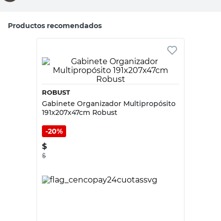
Compará con productos similares
Tu producto
Robust
Deper
Carretilla Plegable
Carretilla Rueda
Aluminio 125 Kg
de Goma 75 Lts
Robust
Deper
$
222.000
$
126.500
Tipo de Producto
Carretillas
Carretillas
Color
Surtido
Naranja
Capacidad
Hasta 125 kg
75 L