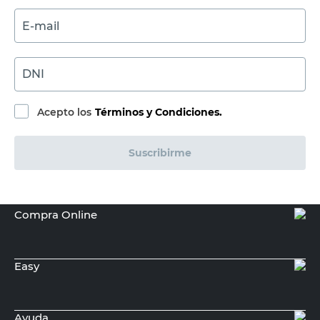
ROBUST
Gabinete Organizador Multipropósito
191x207x47cm Robust
20%
$
2.400.000,00
$
3.000.000,00