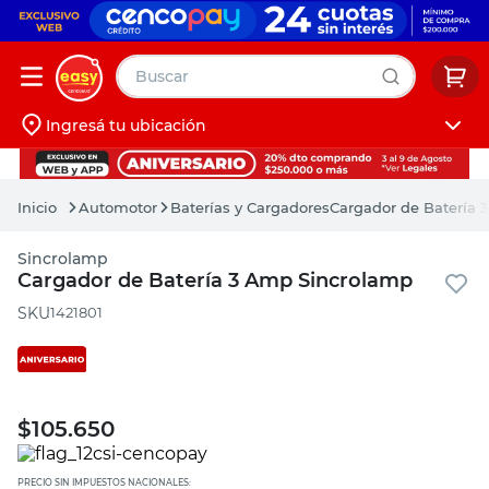
Buscar
Ingresá tu ubicación
muebles
Iniciá sesión
pintura
Automotor
Baterías y Cargadores
Cargador de Batería 
escritorio
Sincrolamp
puertas
Cargador de Batería 3 Amp Sincrolamp
placard
:
1421801
$
105.650
PRECIO SIN IMPUESTOS NACIONALES: