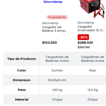
Tu producto
Sincrolamp
Sincrolamp
Cargador
Cargador de
Arrancador 12 V
Batería 3 Amp
300 Amp
Sincrolamp
-
20
%
Sincrolamp
$
105.650
$
288.920
$
361.150
Cargadores de
Cargadores de
Tipo de Producto
Baterías Autos
Baterías Autos
Color
Surtido
Rojo
Dimension
10x12x21 cm
-
Peso
1,65 kg
12,5 Kg
Material
Chapa
Chapa