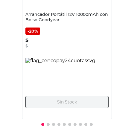
20%
$
215.920,00
$
269.900,00
Agregar al carrito