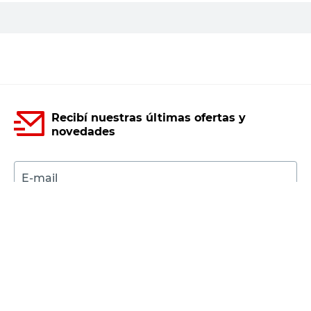
Recibí nuestras últimas ofertas y
novedades
E-mail
DNI
Acepto los
Términos y Condiciones.
Suscribirme