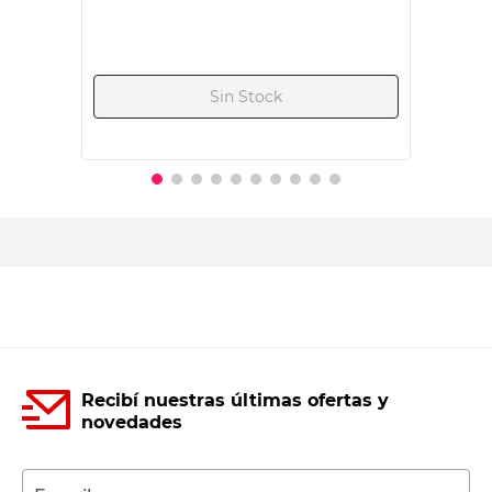
País de Origen
Argentina
China
Modelo
gr-2050
Viva
Tono
-
Cromo
Terminal
-
Cromado
Llaves 5,8 - Grifo
Alto
-
19,7 Cm
Productos recomendados