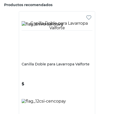
Tu producto
Latyn
Hydros
Canilla Doble para
Grifería Lavatorio
Lavarropas
Bicomando
Valforte
Cromado Viva
Hydros
$
17.800
$
48.800
Tipo de Producto
Canillas
Canillas
Color
Gris
Gris
Dimension
3,3x10 cm
32X 14 X 7 Cm
Material
Metal
Metal
Origen
Nacional
Nacional