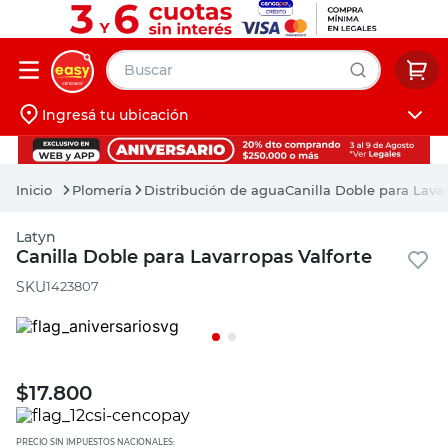
Buscar
Ingresá tu ubicación
muebles
Iniciá sesión
pintura
Plomería
Distribución de agua
Canilla Doble para Lavar
escritorio
Latyn
puertas
Canilla Doble para Lavarropas Valforte
placard
:
1423807
$
17.800
PRECIO SIN IMPUESTOS NACIONALES: