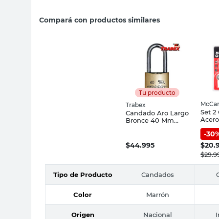
Compará con productos similares
Tu producto
McCar
Trabex
Set 2
Candado Aro Largo
Acer
Bronce 40 Mm
Negro
Trabex
-
30
Linte
McCa
$
44.995
$
20.
$
29.9
Tipo de Producto
Candados
Color
Marrón
Origen
Nacional