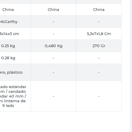
China
China
China
McCarthy
-
-
3x14x3 cm
-
5,3x7x1,8 Cm
0.25 kg
0,480 Kg
270 Gr
0.28 kg
-
-
ro, plástico
-
-
ado estándar
m / candado
ndar 40 mm /
-
-
ni linterna de
9 leds