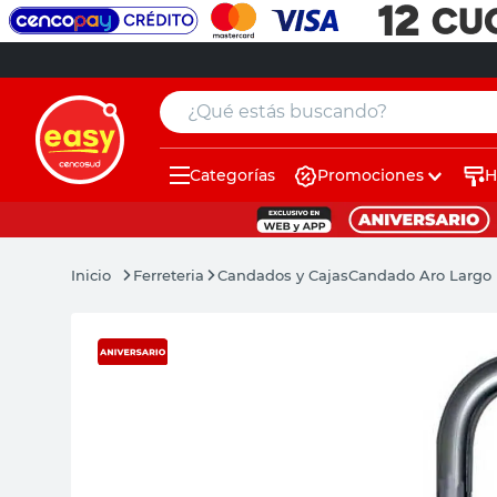
¿Qué estás buscando?
Categorías
Promociones
H
muebles
pintura
Ferreteria
Candados y Cajas
Candado Aro Largo
escritorio
puertas
placard
espejo
sillas