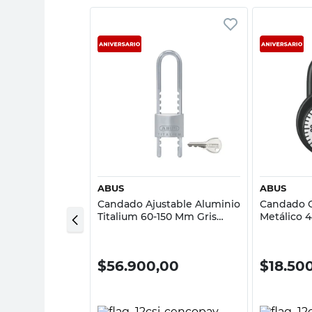
sta rápida
Vista rápida
ON
ABUS
ABUS
 Bronce 25 Mm
Candado Ajustable Aluminio
Candado 
s Union
Titalium 60-150 Mm Gris
Metálico 
Abus
00
$
56.900,00
$
18.50