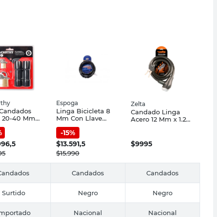
thy
Espoga
Zelta
 Candados
Linga Bicicleta 8
Candado Linga
o 20-40 Mm
Mm Con Llave
Acero 12 Mm x 1.20
 Mini
Espoga
Mts Negro Zelta
%
-
15
%
rna Led
rthy
996,5
$
13.591,5
$
9995
95
$
15.990
Candados
Candados
Candados
Surtido
Negro
Negro
Importado
Nacional
Nacional