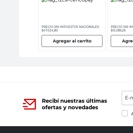
ESTOS NACIONALES:
PRECIO SIN IMPUESTOS NACIONALES:
PRECIO SIN I
$47.024,80
$15.289,26
 al carrito
Agregar al carrito
Agreg
E-m
Recibí nuestras últimas
ofertas y novedades