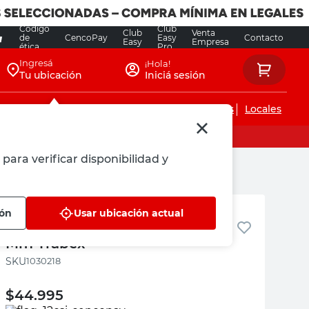
Código
Club
Club
Venta
de
CencoPay
Easy
Contacto
Easy
Empresa
ética
Pro
Ingresá
¡Hola!
Tu ubicación
Iniciá sesión
Servicios de instalaciones
Locales
para verificar disponibilidad y
Trabex
ión
Usar ubicación actual
Candado Aro Largo Bronce 40
Mm Trabex
:
1030218
$
44.995