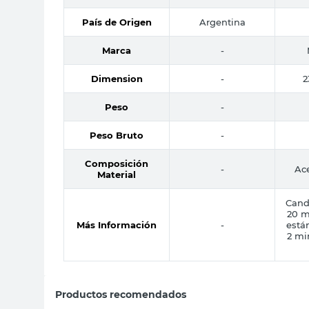
País de Origen
Argentina
Marca
-
Dimension
-
2
Peso
-
Peso Bruto
-
Composición
-
Ace
Material
Cand
20 m
Más Información
-
está
2 mi
Productos recomendados