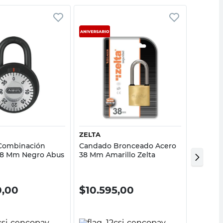
Vista rápida
Vista rápida
ZELTA
ECO
Combinación
Candado Bronceado Acero
Candad
48 Mm Negro Abus
38 Mm Amarillo Zelta
7x10 C
0,00
$
10.595,00
$
14.1