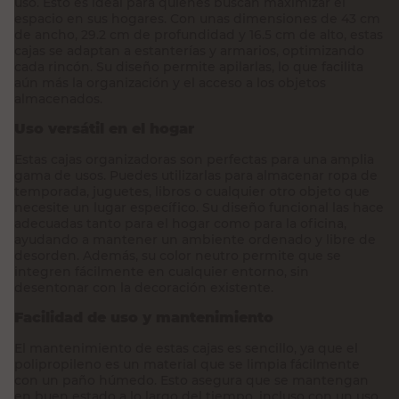
uso. Esto es ideal para quienes buscan maximizar el
espacio en sus hogares. Con unas dimensiones de 43 cm
de ancho, 29.2 cm de profundidad y 16.5 cm de alto, estas
cajas se adaptan a estanterías y armarios, optimizando
cada rincón. Su diseño permite apilarlas, lo que facilita
aún más la organización y el acceso a los objetos
almacenados.
Uso versátil en el hogar
Estas cajas organizadoras son perfectas para una amplia
gama de usos. Puedes utilizarlas para almacenar ropa de
temporada, juguetes, libros o cualquier otro objeto que
necesite un lugar específico. Su diseño funcional las hace
adecuadas tanto para el hogar como para la oficina,
ayudando a mantener un ambiente ordenado y libre de
desorden. Además, su color neutro permite que se
integren fácilmente en cualquier entorno, sin
desentonar con la decoración existente.
Facilidad de uso y mantenimiento
El mantenimiento de estas cajas es sencillo, ya que el
polipropileno es un material que se limpia fácilmente
con un paño húmedo. Esto asegura que se mantengan
en buen estado a lo largo del tiempo, incluso con un uso