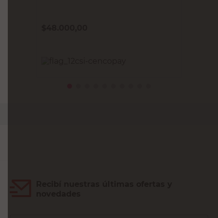
$
48.000,00
PRECIO SIN IMPUESTOS NACIONALES:
$39.669,43
Agregar al carrito
Recibí nuestras últimas ofertas y
novedades