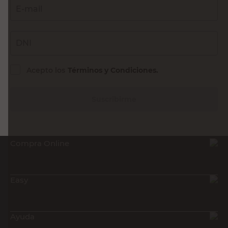
E-mail
DNI
Acepto los
Términos y Condiciones.
Suscribirme
Compra Online
Easy
Ayuda