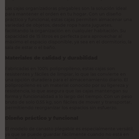
Las cajas organizadoras plegables son la solución ideal
para mantener el orden en tu hogar. Con un diseño
práctico y funcional, estas cajas permiten almacenar una
variedad de objetos, desde ropa hasta juguetes,
facilitando la organización en cualquier habitación. Su
capacidad de 15 litros es perfecta para aprovechar al
máximo el espacio disponible, ya sea en el dormitorio, la
sala de estar o el baño.
Materiales de calidad y durabilidad
Fabricadas en 100% polipropileno, estas cajas son
resistentes y fáciles de limpiar, lo que las convierte en
una opción duradera para el almacenamiento diario. El
polipropileno es un material conocido por su ligereza y
resistencia, lo que asegura que las cajas mantengan su
forma y funcionalidad a lo largo del tiempo. Con un peso
bruto de solo 0.55 kg, son fáciles de mover y transportar,
permitiendo reorganizar los espacios sin esfuerzo.
Diseño práctico y funcional
El modelo de canasto plegable es especialmente versátil,
ya que se puede guardar fácilmente cuando no está en