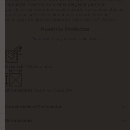
frecuente. Además, su diseño plegable permite
guardarlas sin ocupar espacio cuando no se necesitan, lo
que es una ventaja adicional para quienes buscan
soluciones de almacenamiento prácticas y eficientes.
Nuestros Productos
Ficha técnica y especificaciones
Material:
Polipropileno
Dimensiones:
16.5 x 43 x 29.2 cm
Características Destacadas
Dimensiones