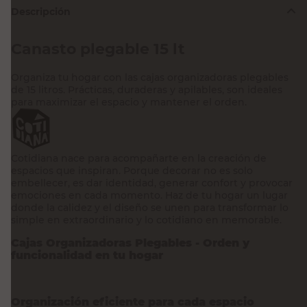
Descripción
Canasto plegable 15 lt
Organiza tu hogar con las cajas organizadoras plegables
de 15 litros. Prácticas, duraderas y apilables, son ideales
para maximizar el espacio y mantener el orden.
Cotidiana nace para acompañarte en la creación de
espacios que inspiran. Porque decorar no es solo
embellecer, es dar identidad, generar confort y provocar
emociones en cada momento. Haz de tu hogar un lugar
donde la calidez y el diseño se unen para transformar lo
simple en extraordinario y lo cotidiano en memorable.
Cajas Organizadoras Plegables - Orden y
funcionalidad en tu hogar
Organización eficiente para cada espacio