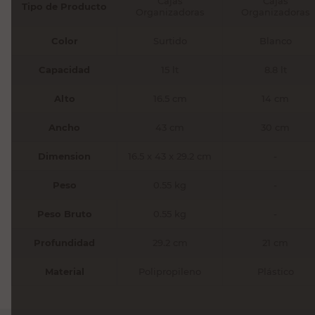
Cajas
Cajas
Tipo de Producto
Organizadoras
Organizadoras
Color
Surtido
Blanco
Capacidad
15 lt
8.8 lt
Alto
16.5 cm
14 cm
Ancho
43 cm
30 cm
Dimension
16.5 x 43 x 29.2 cm
-
Peso
0.55 kg
-
Peso Bruto
0.55 kg
-
Profundidad
29.2 cm
21 cm
Material
Polipropileno
Plástico