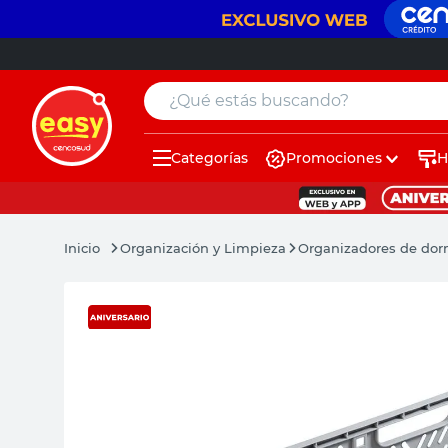
¿Qué estás buscando?
Categorías
Promociones
H
muebles
pintura
Organización y Limpieza
Organizadores de dor
escritorio
puertas
placard
sillon
espejo