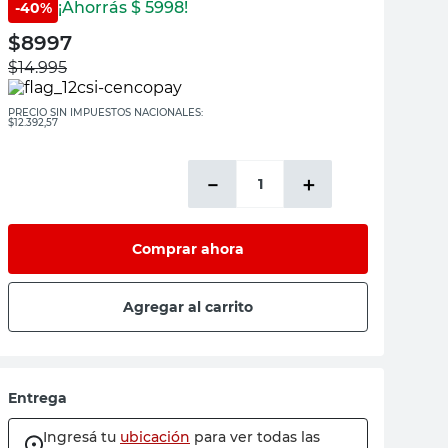
¡Ahorrás $
5998
!
-
40
%
$
8997
$
14.995
PRECIO SIN IMPUESTOS NACIONALES:
$12.392,57
－
＋
Comprar ahora
Agregar al carrito
Entrega
Ingresá tu
ubicación
para ver todas las