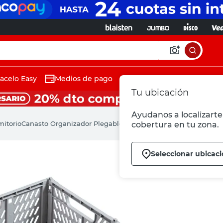
acelo Easy
Medios de pago
Tu ubicación
Ayudanos a localizarte 
mitorio
Canasto Organizador Plegable 30.5x19.7 Cm Polipropileno Gr
cobertura en tu zona.
Seleccionar ubicac