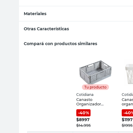
Materiales
Otras Características
Compará con productos similares
Tu producto
Cotidiana
Cotid
Canasto
Cana
Organizador
organ
Plegable 30.5x19.7
1.5 lt
-
40
%
-
40
Cm Polipropileno
Gris Cotidiana
$
8997
$
1197
$
14.995
$
1995