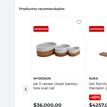
Productos recomendados
sta rápida
Vista rápida
NALIA DORA
M+DESIGN
SUKA
de Placard
pk 3 canast closet bambu
Set Percha
x58x33 Cm Tela
tela oval nat
Pantalón 
z Analia Dora
Natural S
40%
00
$
36.000,00
$
4257,