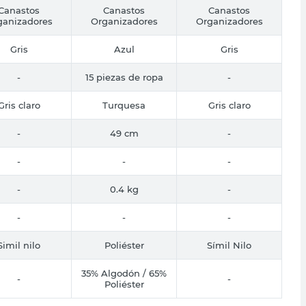
Canastos
Canastos
Canastos
ganizadores
Organizadores
Organizadores
Gris
Azul
Gris
-
15 piezas de ropa
-
Gris claro
Turquesa
Gris claro
-
49 cm
-
-
-
-
-
0.4 kg
-
-
-
-
Simil nilo
Poliéster
Símil Nilo
35% Algodón / 65%
-
-
Poliéster