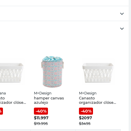
iana
M+Design
M+Design
sto
hamper canvas
Canasto
izador clóset
azulejo
organizador clóset
3 lt
%
-
40
%
-
40
%
$
11.997
$
2097
$
19.995
$
3495