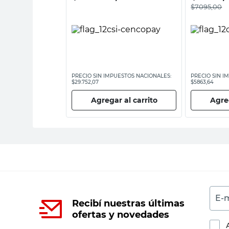
$
7095,00
ESTOS NACIONALES:
PRECIO SIN IMPUESTOS NACIONALES:
PRECIO SIN I
$29.752,07
$5863,64
 al carrito
Agregar al carrito
Agreg
E-m
Recibí nuestras últimas
ofertas y novedades