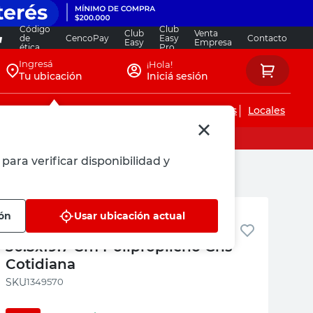
Código
Club
Club
Venta
de
CencoPay
Easy
Contacto
Easy
Empresa
ética
Pro
Ingresá
¡Hola!
Tu ubicación
Iniciá sesión
Servicios de instalaciones
Locales
para verificar disponibilidad y
is Cotidiana
Cotidiana
ión
Usar ubicación actual
Canasto Organizador Plegable
30.5x19.7 Cm Polipropileno Gris
Cotidiana
:
1349570