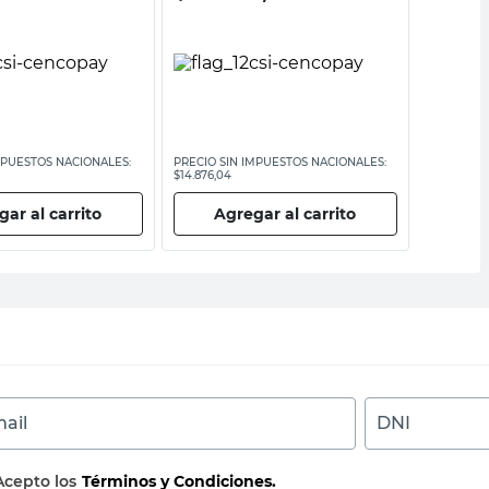
$
6595,0
MPUESTOS NACIONALES:
PRECIO SIN IMPUESTOS NACIONALES:
PRECIO SI
$14.876,04
$5450,42
ar al carrito
Agregar al carrito
Ag
ail
DNI
Acepto los
Términos y Condiciones.