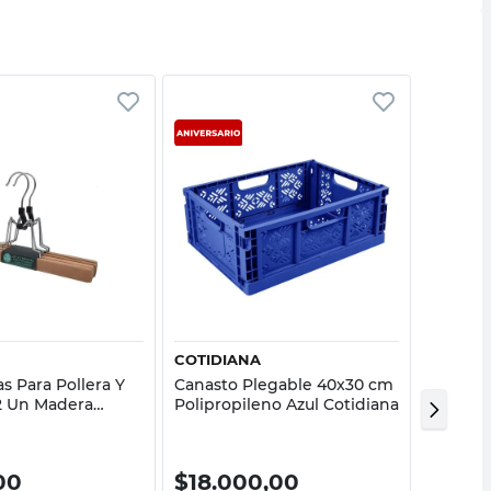
Vista rápida
Vista rápida
COTIDIANA
COTIDI
s Para Pollera Y
Canasto Plegable 40x30 cm
Set de 
2 Un Madera
Polipropileno Azul Cotidiana
30x0.6
uka
Cotidia
40%
00
$
18.000,00
$
395