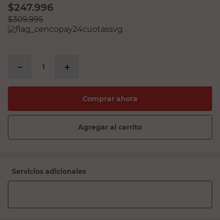
$
247.996
$
309.995
－
＋
Comprar ahora
Agregar al carrito
Servicios adicionales