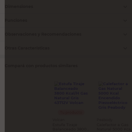
Dimensiones
Funciones
Observaciones y Recomendaciones
Otras Características
Compará con productos similares
Tu producto
Volcan
Peabody
Estufa Tiraje
Calefactor a Gas
Balanceado 3800
Natural 5000 Kcal