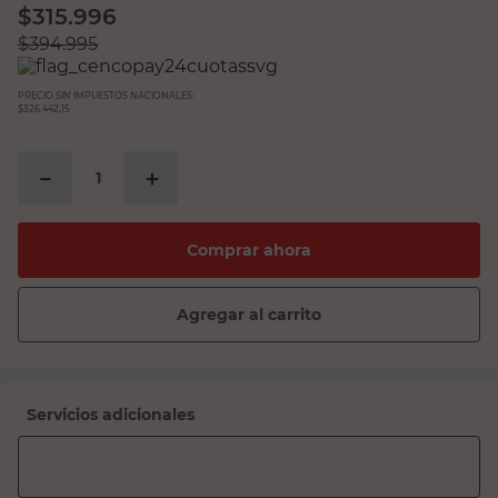
$
315.996
$
394.995
PRECIO SIN IMPUESTOS NACIONALES:
$326.442,15
－
＋
Comprar ahora
Agregar al carrito
Servicios adicionales