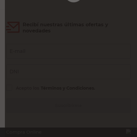
Recibí nuestras últimas ofertas y
novedades
E-mail
DNI
Acepto los
Términos y Condiciones.
Suscribirme
Compra Online