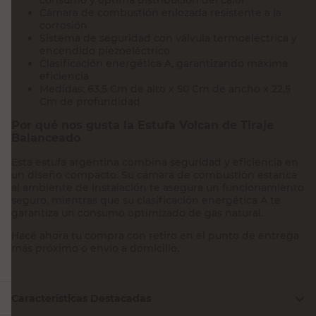
Cámara de combustión enlozada resistente a la
corrosión
Sistema de seguridad con válvula termoeléctrica y
encendido piezoeléctrico
Clasificación energética A, garantizando máxima
eficiencia
Medidas: 63,5 Cm de alto x 50 Cm de ancho x 22,5
Cm de profundidad
Por qué nos gusta la Estufa Volcan de Tiraje
Balanceado
Esta estufa argentina combina seguridad y eficiencia en
un diseño compacto. Su cámara de combustión estanca
al ambiente de instalación te asegura un funcionamiento
seguro, mientras que su clasificación energética A te
garantiza un consumo optimizado de gas natural.
Hacé ahora tu compra con retiro en el punto de entrega
más próximo o envío a domicilio.
Características Destacadas