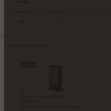
Energía
Potencia
3800 Kcal/H
-
Alto
63,5 Cm
51 Cm
Productos recomendados
KLAUBEN
Estufa Infrarroja 1600 W 2 Niveles