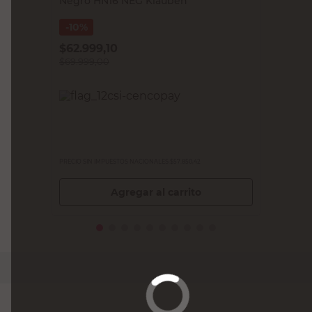
Negro HN16 NEG Klauben
10%
$
62.999,10
$
69.999,00
PRECIO SIN IMPUESTOS NACIONALES:
$57.850,42
Agregar al carrito