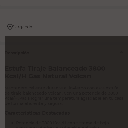
Cargando...
Descripción
Estufa Tiraje Balanceado 3800
Kcal/H Gas Natural Volcan
Mantenete caliente durante el invierno con esta estufa
de tiraje balanceado Volcan. Con una potencia de 3800
Kcal/H, vas a lograr una temperatura agradable en tu casa
de forma eficiente y segura.
Características Destacadas
Potencia de 3800 Kcal/H con sistema de bajo
consumo y óptima distribución del calor