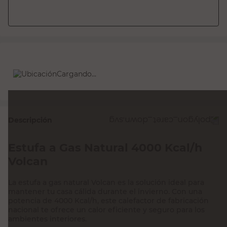
Cargando...
Descripción
Estufa a Gas Natural 4000 Kcal/h
Volcan
La estufa a gas natural Volcan es la solución ideal para
mantener tu casa cálida durante el invierno. Con una
potencia de 4000 Kcal/h, este calefactor de fabricación
nacional te ofrece un calor eficiente y seguro para los
ambientes interiores.