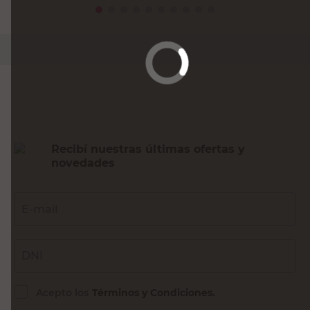
PRECIO SIN IMPUESTOS NACIONALES:
$66.114,88
Agregar al carrito
Recibí nuestras últimas ofertas y
novedades
E-mail
DNI
Acepto los
Términos y Condiciones.