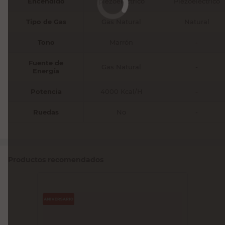
Encendido
piezoeléctrico
Piezoeléctrico
Tipo de Gas
Gas Natural
Natural
Tono
Marrón
-
Fuente de
Gas Natural
-
Energía
Potencia
4000 Kcal/H
-
Ruedas
No
-
Productos recomendados