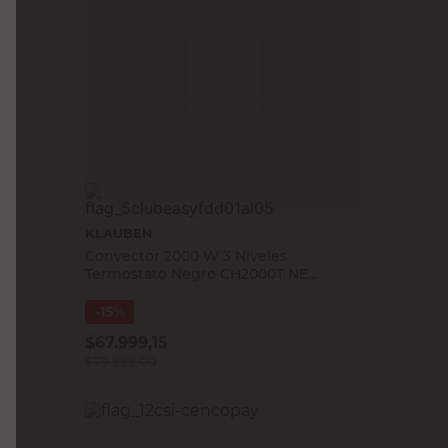
KLAUBEN
Convector 2000 W 3 Niveles
Termostato Negro CH2000T NE
Klauben
15%
$
67.999,15
$
79.999,00