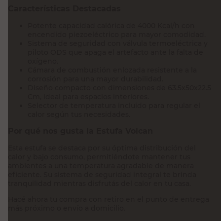
Características Destacadas
Potente capacidad calórica de 4000 Kcal/h con
encendido piezoeléctrico para mayor comodidad.
Sistema de seguridad con válvula termoeléctrica y
piloto ODS que apaga el artefacto ante la falta de
oxígeno.
Cámara de combustión enlozada resistente a la
corrosión para una mayor durabilidad.
Diseño compacto con dimensiones de 63.5x50x22.5
Cm, ideal para espacios interiores.
Selector de temperatura incluido para regular el
calor según tus necesidades.
Por qué nos gusta la Estufa Volcan
Esta estufa se destaca por su óptima distribución del
calor y bajo consumo, permitiéndote mantener tus
ambientes a una temperatura agradable de manera
eficiente. Su sistema de seguridad integral te brinda
tranquilidad mientras disfrutás del calor en tu casa.
Hacé ahora tu compra con retiro en el punto de entrega
más próximo o envío a domicilio.