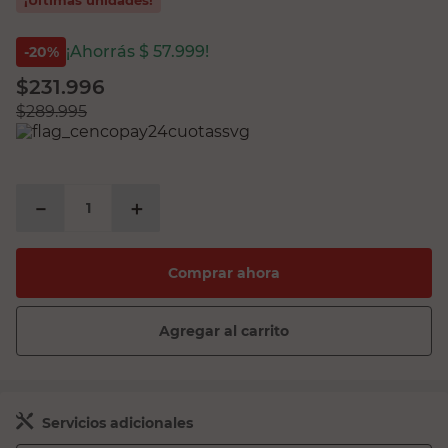
¡Ahorrás $
57.999
!
-
20
%
$
231.996
$
289.995
－
＋
Comprar ahora
Agregar al carrito
Servicios adicionales