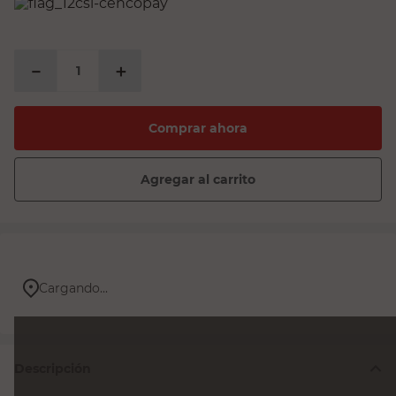
espejo
sillas
－
＋
sillon
vanitory
Comprar ahora
ceramica
Agregar al carrito
Cargando...
Descripción