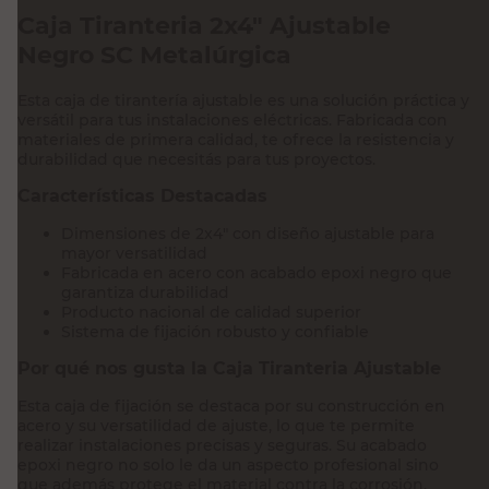
Caja Tiranteria 2x4" Ajustable
Negro SC Metalúrgica
Esta caja de tirantería ajustable es una solución práctica y
versátil para tus instalaciones eléctricas. Fabricada con
materiales de primera calidad, te ofrece la resistencia y
durabilidad que necesitás para tus proyectos.
Características Destacadas
Dimensiones de 2x4" con diseño ajustable para
mayor versatilidad
Fabricada en acero con acabado epoxi negro que
garantiza durabilidad
Producto nacional de calidad superior
Sistema de fijación robusto y confiable
Por qué nos gusta la Caja Tiranteria Ajustable
Esta caja de fijación se destaca por su construcción en
acero y su versatilidad de ajuste, lo que te permite
realizar instalaciones precisas y seguras. Su acabado
epoxi negro no solo le da un aspecto profesional sino
que además protege el material contra la corrosión.