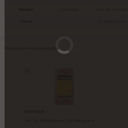
Modelo
Ajustable
Con Perforación
Marca
-
Sc Metalúrgica
Productos recomendados
MAXHAUS
Set De Abrazaderas De Manguera