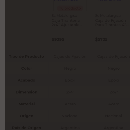
Tu producto
Sc Metalurgica
Sc Metalurgica
Caja Tiranteria
Caja de Fijación
2x4" Ajustable
Para Tirantes 4"
Negro Sc
Acero Negro Sc
Metalúrgica
Metalúrgica
$
9295
$
5725
Tipo de Producto
Cajas de Fijación
Cajas de Fijación
Color
Negro
Negro
Acabado
Epoxi
Epoxi
Dimension
2x4"
2x4"
Material
Acero
Acero
Origen
Nacional
Nacional
País de Origen
Argentina
Argentina