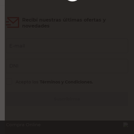
Recibí nuestras últimas ofertas y
novedades
E-mail
DNI
Acepto los
Términos y Condiciones.
Suscribirme
Compra Online