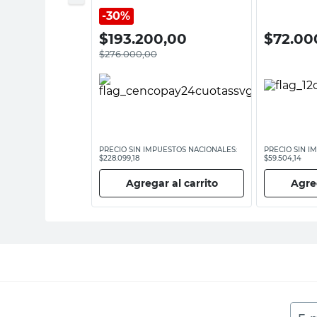
30%
00
$
193.200,00
$
72.00
$
276.000,00
ESTOS NACIONALES:
PRECIO SIN IMPUESTOS NACIONALES:
PRECIO SIN I
$228.099,18
$59.504,14
 al carrito
Agregar al carrito
Agreg