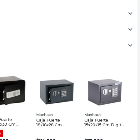
Maxhaus
Maxhaus
Fuerte
Caja Fuerte
Caja Fuerte
8x30 Cm
18x18x28 Cm
15x20x15 Cm Digital
al Arnik
Digital
Maxhaus
%
HYQHOUARN018
Maxhaus