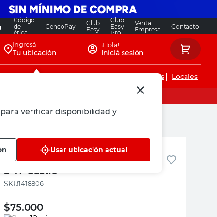
Código
Club
Club
Venta
de
CencoPay
Easy
Contacto
Easy
Empresa
ética
Pro
Ingresá
¡Hola!
Tu ubicación
Iniciá sesión
Servicios de instalaciones
Locales
para verificar disponibilidad y
Castle
ón
Usar ubicación actual
Caja Fuerte 17x23x17 Cm Digital
S-17 Castle
:
1418806
$
75.000