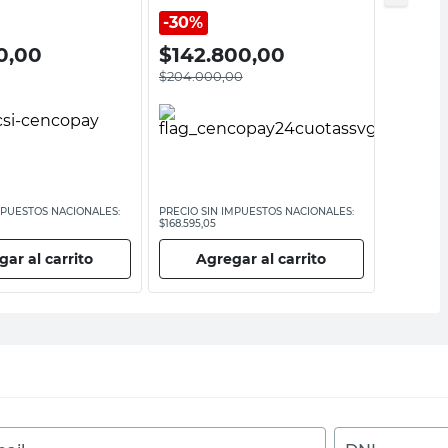
Arnik
30%
0,00
$
142.800,00
$
90.
$
204.000,00
MPUESTOS NACIONALES:
PRECIO SIN IMPUESTOS NACIONALES:
PRECIO SI
$168.595,05
$74.380,17
ar al carrito
Agregar al carrito
Ag