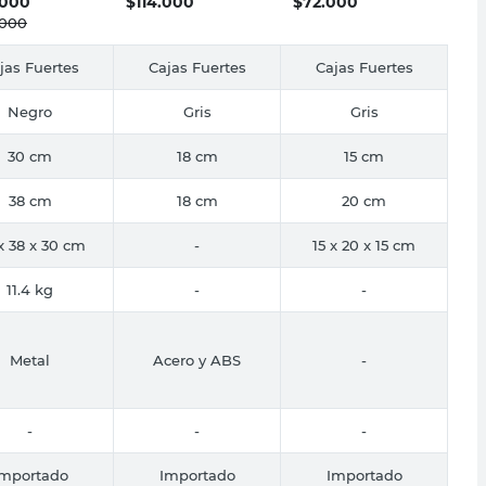
.000
$
114.000
$
72.000
.000
jas Fuertes
Cajas Fuertes
Cajas Fuertes
Negro
Gris
Gris
30 cm
18 cm
15 cm
38 cm
18 cm
20 cm
x 38 x 30 cm
-
15 x 20 x 15 cm
11.4 kg
-
-
Metal
Acero y ABS
-
-
-
-
Importado
Importado
Importado