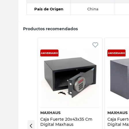
País de Origen
China
Productos recomendados
sta rápida
Vista rápida
DOW
MAXHAUS
MAXHAUS
19,5x24,2x19 Cm
Caja Fuerte 20x43x35 Cm
Caja Fuer
er Shadow
Digital Maxhaus
Digital M