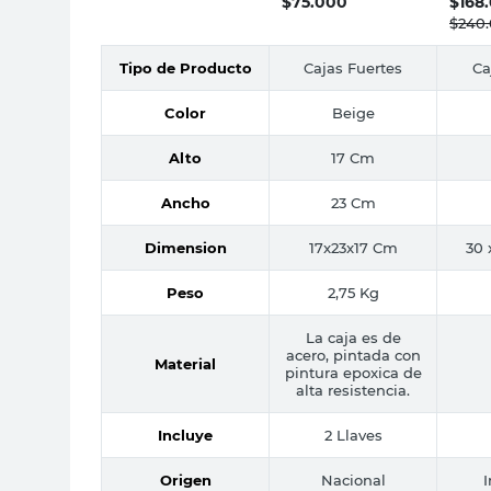
$
75.000
$
168
$
240
Tipo de Producto
Cajas Fuertes
Ca
Color
Beige
Alto
17 Cm
Ancho
23 Cm
Dimension
17x23x17 Cm
30 
Peso
2,75 Kg
La caja es de
acero, pintada con
Material
pintura epoxica de
alta resistencia.
Incluye
2 Llaves
Origen
Nacional