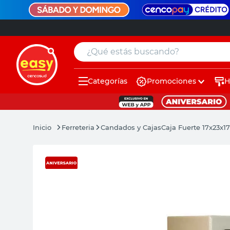
¿Qué estás buscando?
Categorías
Promociones
H
muebles
pintura
Ferreteria
Candados y Cajas
Caja Fuerte 17x23x17
escritorio
puertas
placard
espejo
sillas