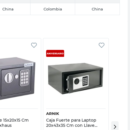
China
Colombia
China
Vista rápida
Vista rápida
ARNIK
ARNIK
te 15x20x15 Cm
Caja Fuerte para Laptop
Caja Fu
axhaus
20x43x35 Cm con Llave
Con Lla