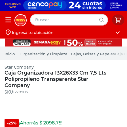
Buscar
Ingresá tu ubicación
muebles
Iniciá sesión
pintura
Organización y Limpieza
Cajas, Bolsas y Papeles
Caja O
escritorio
Star Company
puertas
Caja Organizadora 13X26X33 Cm 7,5 Lts
Polipropileno Transparente Star
placard
Company
:
1278905
¡Ahorrás $
2098,75
!
-
25
%