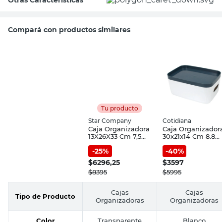
Compará con productos similares
Tu producto
Star Company
Cotidiana
Caja Organizadora
Caja Organizador
13X26X33 Cm 7,5
30x21x14 Cm 8.8
Lts Polipropileno
Lts Plástico Blanc
-
25
%
-
40
%
Transparente Star
Cotidiana
Company
$
6296,25
$
3597
$
8395
$
5995
Cajas
Cajas
Tipo de Producto
Organizadoras
Organizadoras
Color
Transparente
Blanco