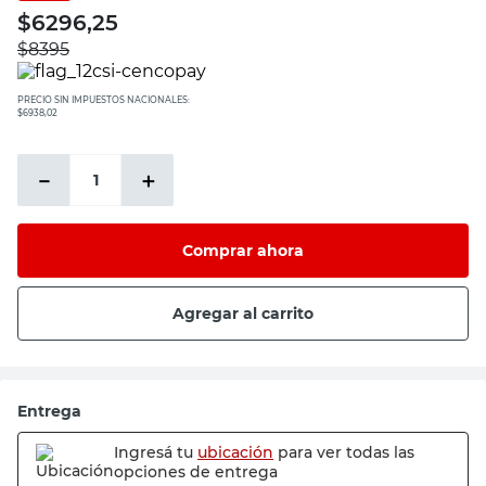
$
6296,25
$
8395
PRECIO SIN IMPUESTOS NACIONALES:
$6938,02
－
＋
Comprar ahora
Agregar al carrito
Entrega
Ingresá tu
ubicación
para ver todas las
opciones de entrega