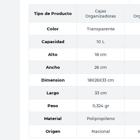
Cajas
Tipo de Producto
Organizadoras
Or
Color
Transparente
Capacidad
10 L
Alto
18 cm
Ancho
26 cm
Dimension
18X26X33 cm
Largo
33 cm
Peso
0,324 gr
Material
Polipropileno
Origen
Nacional