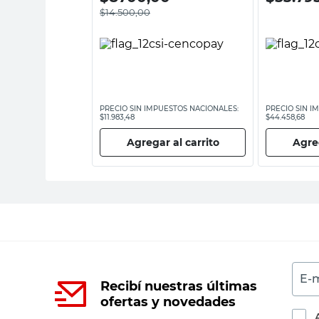
$
14.500,00
ESTOS NACIONALES:
PRECIO SIN IMPUESTOS NACIONALES:
PRECIO SIN I
$11.983,48
$44.458,68
 al carrito
Agregar al carrito
Agreg
E-m
Recibí nuestras últimas
ofertas y novedades