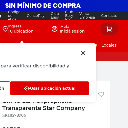
Código
Club
Club
Venta
de
CencoPay
Easy
Contacto
Easy
Empresa
ética
Pro
Ingresá
¡Hola!
Tu ubicación
Iniciá sesión
Servicios de instalaciones
Locales
para verificar disponibilidad y
e Star Company
Star Company
ión
Usar ubicación actual
Caja Organizadora 18X26X33
Cm 10 Lts Polipropileno
Transparente Star Company
:
1278906