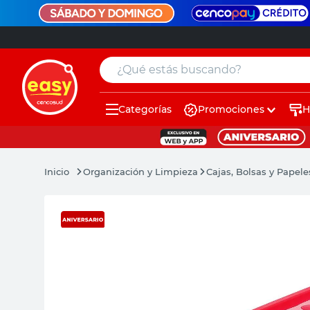
¿Qué estás buscando?
Categorías
Promociones
H
muebles
pintura
Organización y Limpieza
Cajas, Bolsas y Papele
escritorio
puertas
placard
sillon
espejo