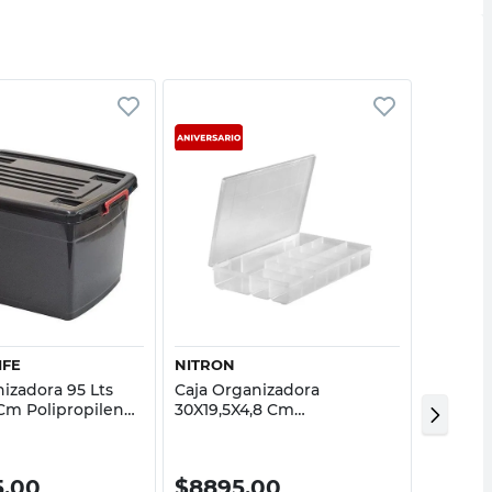
Vista rápida
Vista rápida
IFE
NITRON
NITRON
izadora 95 Lts
Caja Organizadora
Caja Or
Cm Polipropileno
30X19,5X4,8 Cm
27X15X2
den Life
Polipropileno Transparente
Polipro
Nitron
5,00
$
8895,00
$
749