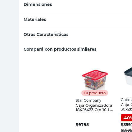
Dimensiones
Materiales
Otras Características
Compará con productos similares
Tu producto
Cotid
Star Company
Caja 
Caja Organizadora
30x21
18X26X33 Cm 10 Lts
Plást
Polipropileno
-
40
Cotid
Transparente Star
Company
$
9795
$
359
$
5995