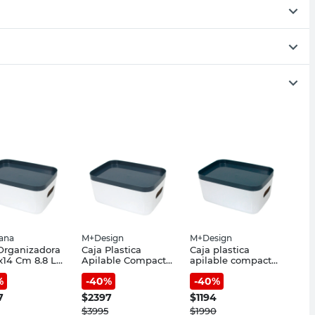
iana
M+Design
M+Design
Organizadora
Caja Plastica
Caja plastica
x14 Cm 8.8 Lts
Apilable Compacta
apilable compacta
ico Blanco
M Tt
s tt
%
-
40
%
-
40
%
iana
7
$
2397
$
1194
$
3995
$
1990