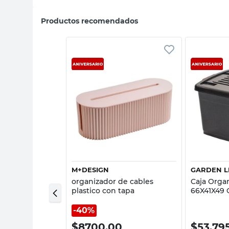
Productos recomendados
sta rápida
Vista rápida
M+DESIGN
GARDEN L
adora
organizador de cables
Caja Organ
/gris
plastico con tapa
66X41X49 
o 26L Cotidiana
Negro Gar
40%
00
$
8700,00
$
53.79