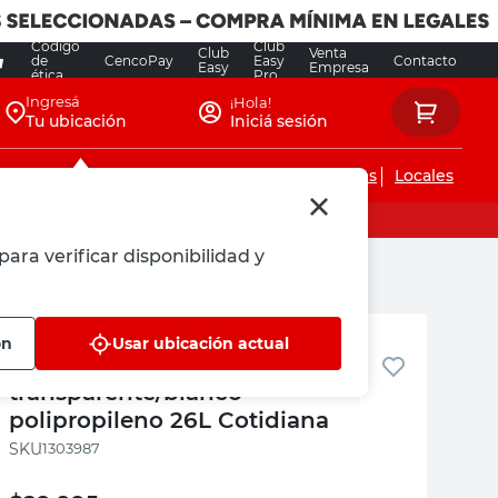
Código
Club
Club
Venta
de
CencoPay
Easy
Contacto
Easy
Empresa
ética
Pro
Ingresá
¡Hola!
Tu ubicación
Iniciá sesión
Servicios de instalaciones
Locales
para verificar disponibilidad y
a
Cotidiana
ón
Usar ubicación actual
Caja organizadora
transparente/blanco
polipropileno 26L Cotidiana
:
1303987