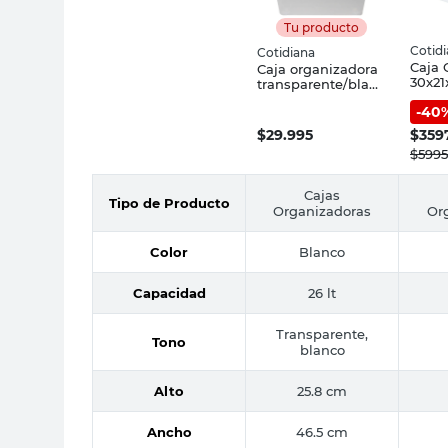
Tu producto
Cotid
Cotidiana
Caja 
Caja organizadora
30x21
transparente/blanc
Plást
o polipropileno 26L
-
40
Cotid
Cotidiana
$
29.995
$
359
$
5995
Cajas
Tipo de Producto
Organizadoras
Or
Color
Blanco
Capacidad
26 lt
Transparente,
Tono
blanco
Alto
25.8 cm
Ancho
46.5 cm