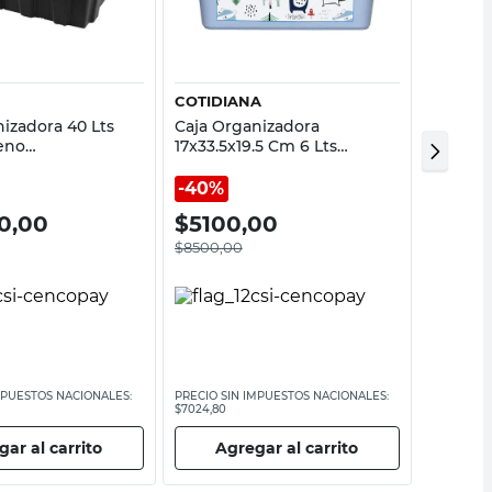
Vista rápida
Vista rápida
COTIDIANA
STAR C
izadora 40 Lts
Caja Organizadora
Caja Or
leno
17x33.5x19.5 Cm 6 Lts
16X19,5
rillo Robust
Polipropileno Infantil
Transpa
Cotidiana
Compa
40%
0,00
$
5100,00
$
15.8
$
8500,00
MPUESTOS NACIONALES:
PRECIO SIN IMPUESTOS NACIONALES:
PRECIO SI
$7024,80
$13.136,37
ar al carrito
Agregar al carrito
Ag