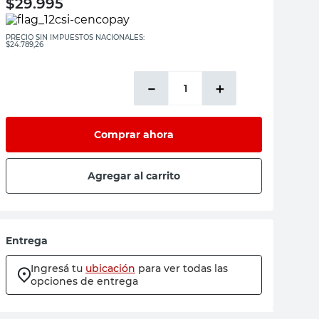
$
29.995
PRECIO SIN IMPUESTOS NACIONALES:
$24.789,26
－
＋
Comprar ahora
Agregar al carrito
Entrega
Ingresá tu
ubicación
para ver todas las
opciones de entrega