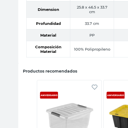
25.8 x 46.5 x 33.7
Dimension
cm
Profundidad
33.7 cm
Material
PP
Composición
100% Polipropileno
Material
Productos recomendados