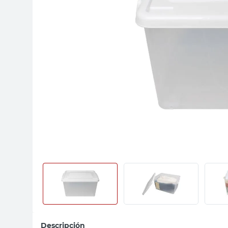
sillon
vanitory
ceramica
Descripción