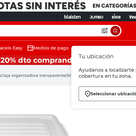
acelo Easy
Medios de pago
Tu ubicación
Ayudanos a localizarte 
s
Caja organizadora transparente/blanco polipropileno 26L Cotidian
cobertura en tu zona.
Seleccionar ubicaci