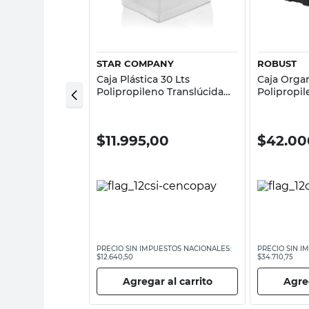
sta rápida
Vista rápida
STAR COMPANY
ROBUST
 Plástico
Caja Plástica 30 Lts
Caja Organ
m
Polipropileno Translúcida
Polipropi
Star Company
Negro/Ama
00
$
11.995,00
$
42.00
ESTOS NACIONALES:
PRECIO SIN IMPUESTOS NACIONALES:
PRECIO SIN I
$12.640,50
$34.710,75
 al carrito
Agregar al carrito
Agreg