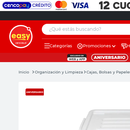
¿Qué estás buscando?
Categorías
Promociones
H
muebles
pintura
Organización y Limpieza
Cajas, Bolsas y Papele
escritorio
puertas
placard
espejo
sillas