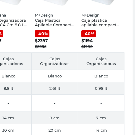
iana
M+Design
M+Design
Organizadora
Caja Plastica
Caja plastica
x14 Cm 8.8 Lts
Apilable Compacta
apilable compacta
ico Blanco
M Tt
s tt
%
-
40
%
-
40
%
iana
7
$
2397
$
1194
$
3995
$
1990
Cajas
Cajas
Cajas
ganizadoras
Organizadoras
Organizadoras
Blanco
Blanco
Blanco
8.8 lt
2.61 lt
0.98 lt
-
-
-
14 cm
9 cm
7 cm
30 cm
20 cm
14 cm