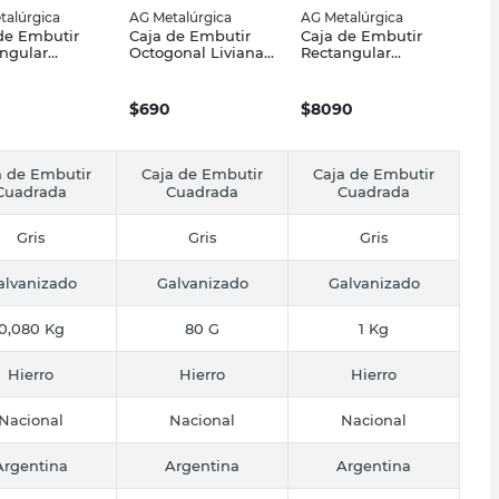
talúrgica
AG Metalúrgica
AG Metalúrgica
de Embutir
Caja de Embutir
Caja de Embutir
ngular
Octogonal Liviana
Rectangular
na
Galvanizada AG
Galvanizada 12 Un
nizada AG
Metalúrgica
AG Metalúrgica
úrgica
$
690
$
8090
a de Embutir
Caja de Embutir
Caja de Embutir
Cuadrada
Cuadrada
Cuadrada
Gris
Gris
Gris
alvanizado
Galvanizado
Galvanizado
0,080 Kg
80 G
1 Kg
Hierro
Hierro
Hierro
Nacional
Nacional
Nacional
Argentina
Argentina
Argentina