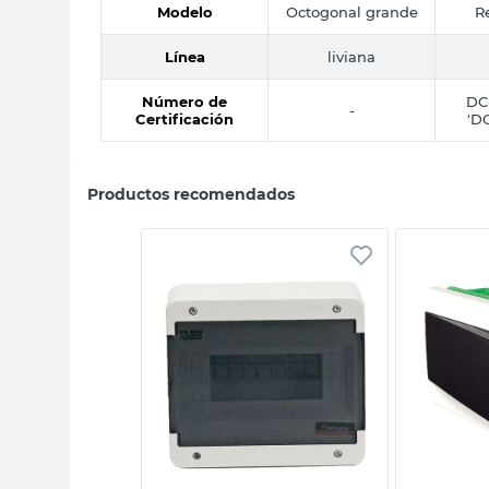
Modelo
Octogonal grande
R
Línea
liviana
Número de
DC-
-
Certificación
'DC
Productos recomendados
sta rápida
Vista rápida