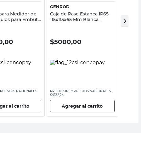
GENROD
ROKER
para Medidor de
Caja de Pase Estanca IP65
Caja de
dulos para Embutir
115x115x65 Mm Blanca
Rectang
Genrod
31,8x28
Roker
0,00
$
5000,00
$
66.
MPUESTOS NACIONALES:
PRECIO SIN IMPUESTOS NACIONALES:
PRECIO SI
$4132,24
$54.545,46
ar al carrito
Agregar al carrito
Ag