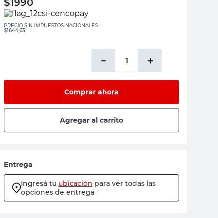
$
1990
PRECIO SIN IMPUESTOS NACIONALES:
$1644,63
－
＋
Comprar ahora
Agregar al carrito
Entrega
Ingresá tu
ubicación
para ver todas las
opciones de entrega