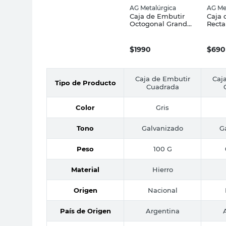
AG Metalúrgica
AG Me
Caja de Embutir
Caja 
Octogonal Grande
Recta
Hierro Galvanizado
Livia
AG Metalúrgica
Galva
Metal
$
1990
$
690
Caja de Embutir
Caj
Tipo de Producto
Cuadrada
Color
Gris
Tono
Galvanizado
G
Peso
100 G
Material
Hierro
Origen
Nacional
País de Origen
Argentina