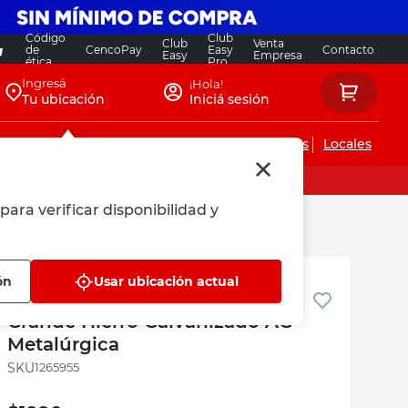
Código
Club
Club
Venta
de
CencoPay
Easy
Contacto
Easy
Empresa
ética
Pro
Ingresá
¡Hola!
Tu ubicación
Iniciá sesión
Servicios de instalaciones
Locales
para verificar disponibilidad y
AG Metalúrgica
ón
Usar ubicación actual
Caja de Embutir Octogonal
Grande Hierro Galvanizado AG
Metalúrgica
:
1265955