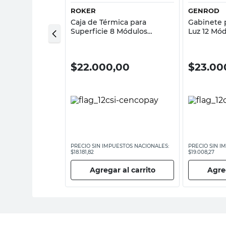
ROKER
GENROD
anco IP65 2
Caja de Térmica para
Gabinete 
nrod
Superficie 8 Módulos
Luz 12 Mó
16,1x18,9x9 Cm Tapa Fume
Genrod
Roker
,00
$
22.000,00
$
23.00
ESTOS NACIONALES:
PRECIO SIN IMPUESTOS NACIONALES:
PRECIO SIN I
$18.181,82
$19.008,27
 al carrito
Agregar al carrito
Agreg