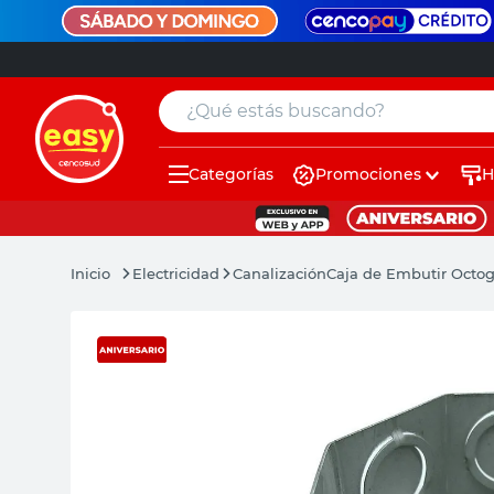
¿Qué estás buscando?
Categorías
Promociones
H
muebles
pintura
Electricidad
Canalización
Caja de Embutir Octog
escritorio
puertas
placard
sillon
espejo