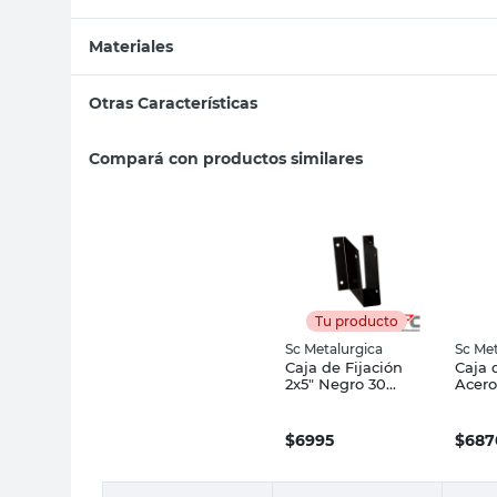
Materiales
Otras Características
Compará con productos similares
Tu producto
Sc Metalurgica
Sc Met
Caja de Fijación
Caja 
2x5" Negro 30
Acero
Grados Sc
Sc Me
Metalúrgica
$
6995
$
687