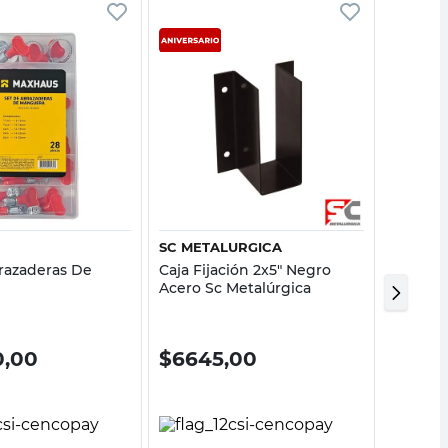
Vista rápida
Vista rápida
SC METALURGICA
SC MET
razaderas De
Caja Fijación 2x5" Negro
Caja de
Acero Sc Metalúrgica
Negro S
0,00
$
6645,00
$
740