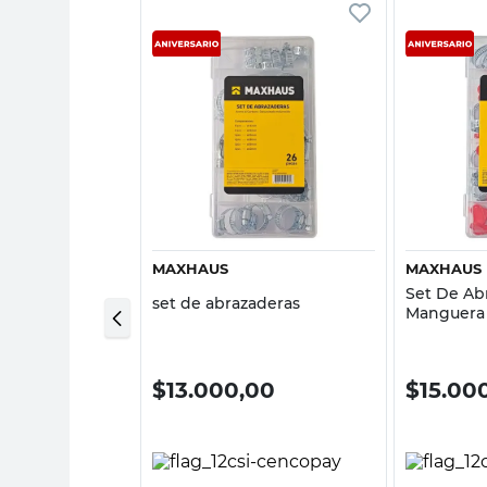
sta rápida
Vista rápida
GICA
MAXHAUS
MAXHAUS
ión 30° 2x5"
Set De Ab
set de abrazaderas
alúrgica
Manguera
0
$
13.000,00
$
15.00