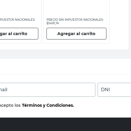
MPUESTOS NACIONALES:
PRECIO SIN IMPUESTOS NACIONALES:
PRECIO SI
$5491,74
$6119,84
ar al carrito
Agregar al carrito
Ag
ail
DNI
Acepto los
Términos y Condiciones.