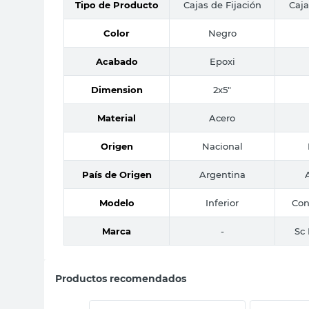
Tipo de Producto
Cajas de Fijación
Caja
Color
Negro
Acabado
Epoxi
Dimension
2x5"
Material
Acero
Origen
Nacional
País de Origen
Argentina
Modelo
Inferior
Con
Marca
-
Sc 
Productos recomendados