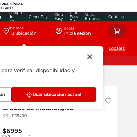
Código
Club
Club
Venta
de
CencoPay
Easy
Contacto
Easy
Empresa
ética
Pro
Ingresá
¡Hola!
Tu ubicación
Iniciá sesión
Servicios de instalaciones
Locales
para verificar disponibilidad y
Sc Metalurgica
ión
Usar ubicación actual
Caja de Fijación 2x5" Negro 30
Grados Sc Metalúrgica
:
1135490
$
6995