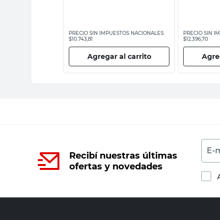
ESTOS NACIONALES:
PRECIO SIN IMPUESTOS NACIONALES:
PRECIO SIN I
$10.743,81
$12.396,70
 al carrito
Agregar al carrito
Agreg
E-m
Recibí nuestras últimas
ofertas y novedades