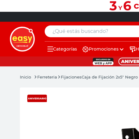
¿Qué estás buscando?
Categorías
Promociones
H
muebles
pintura
Ferreteria
Fijaciones
Caja de Fijación 2x5" Negro
escritorio
puertas
placard
sillon
espejo