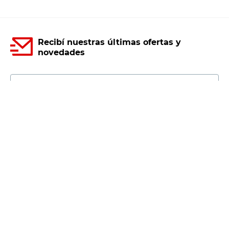
Recibí nuestras últimas ofertas y
novedades
E-mail
DNI
Acepto los
Términos y Condiciones.
Suscribirme
Compra Online