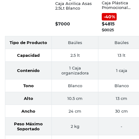
Caja Plástica
Caja Acrilica Asas
Promocional
2.5Lt Blanco
Blanca 13 Lts
-
40
%
$
7000
$
4815
$
8025
Tipo de Producto
Baúles
Baúles
Capacidad
2.5 lt
13 lt
1 Caja
Contenido
1 caja
organizadora
Tono
Blanco
Blanco
Alto
10.5 cm
13 cm
Ancho
24 cm
30 cm
Peso Máximo
2 kg
-
Soportado