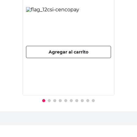
COTIDIANA
Caja Organizadora 30x21x14 Cm 8.8 Lts
Plástico Blanco Cotidiana
40%
$
3597,00
$
5995,00
PRECIO SIN IMPUESTOS NACIONALES:
$4954,55
Agregar al carrito