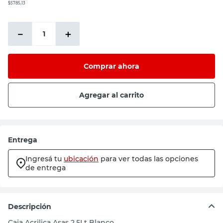
$5785,13
－
＋
Comprar ahora
Agregar al carrito
Entrega
Ingresá tu
ubicación
para ver todas las opciones
de entrega
Descripción
Caja Acrilica Asas 2.5Lt Blanco