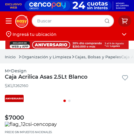
Buscar
Ingresá tu ubicación
muebles
Iniciá sesión
pintura
Organización y Limpieza
Cajas, Bolsas y Papeles
Caja A
escritorio
M+Design
puertas
Caja Acrilica Asas 2.5Lt Blanco
placard
:
1262160
$
7000
PRECIO SIN IMPUESTOS NACIONALES: