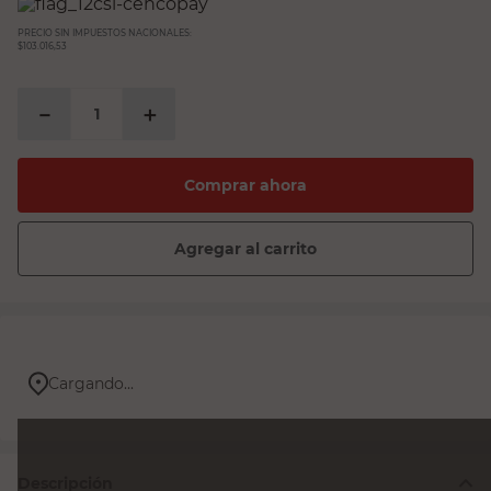
espejo
PRECIO SIN IMPUESTOS NACIONALES:
sillas
$103.016,53
sillon
－
＋
vanitory
ceramica
Comprar ahora
Agregar al carrito
Cargando...
Descripción