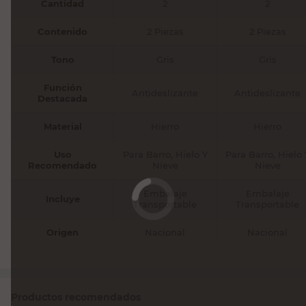
Cantidad
2
2
Contenido
2 Piezas
2 Piezas
Tono
Gris
Gris
Función
Antideslizante
Antideslizante
Destacada
Material
Hierro
Hierro
Uso
Para Barro, Hielo Y
Para Barro, Hielo 
Recomendado
Nieve
Nieve
Embalaje
Embalaje
Incluye
Transportable
Transportable
Origen
Nacional
Nacional
Productos recomendados