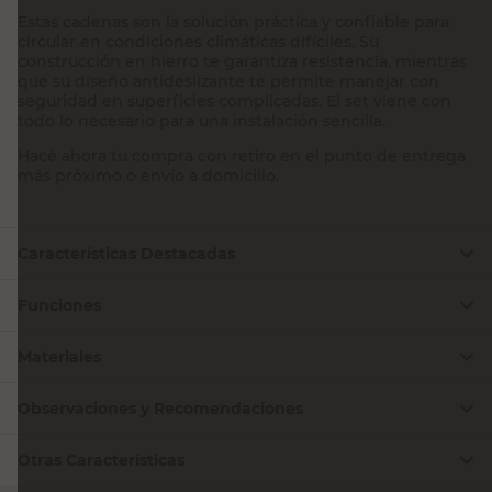
Estas cadenas son la solución práctica y confiable para
circular en condiciones climáticas difíciles. Su
construcción en hierro te garantiza resistencia, mientras
que su diseño antideslizante te permite manejar con
seguridad en superficies complicadas. El set viene con
todo lo necesario para una instalación sencilla.
Hacé ahora tu compra con retiro en el punto de entrega
más próximo o envío a domicilio.
Características Destacadas
Funciones
Materiales
Observaciones y Recomendaciones
Otras Características