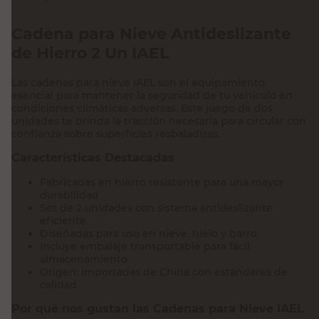
Cadena para Nieve Antideslizante
de Hierro 2 Un IAEL
Las cadenas para nieve IAEL son el equipamiento
esencial para mantener la seguridad de tu vehículo en
condiciones climáticas adversas. Este juego de dos
unidades te brinda la tracción necesaria para circular con
confianza sobre superficies resbaladizas.
Características Destacadas
Fabricadas en hierro resistente para una mayor
durabilidad
Set de 2 unidades con sistema antideslizante
eficiente
Diseñadas para uso en nieve, hielo y barro
Incluye embalaje transportable para fácil
almacenamiento
Origen: importadas de China con estándares de
calidad
Por qué nos gustan las Cadenas para Nieve IAEL