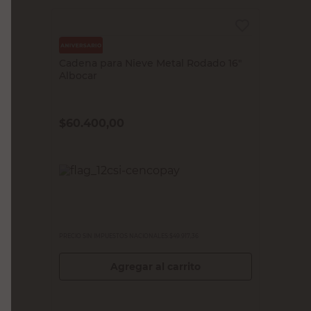
IAEL
Cadena para Nieve Metal Rodado 16"
Albocar
$
60.400,00
PRECIO SIN IMPUESTOS NACIONALES:
$49.917,36
Agregar al carrito