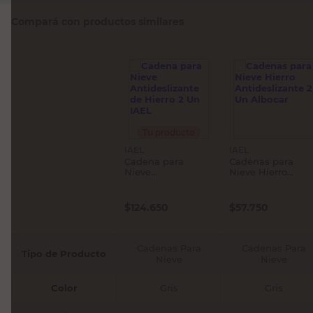
Compará con productos similares
Tu producto
IAEL
IAEL
Cadena para
Cadenas para
Nieve
Nieve Hierro
Antideslizante de
Antideslizante 2
Hierro 2 Un IAEL
Un Albocar
$
124.650
$
57.750
Cadenas Para
Cadenas Para
Tipo de Producto
Nieve
Nieve
Color
Gris
Gris