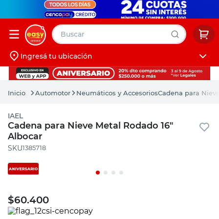
Buscar
Ingresá tu ubicación
muebles
Iniciá sesión
pintura
Automotor
Neumáticos y Accesorios
Cadena para Nieve
escritorio
IAEL
puertas
Cadena para Nieve Metal Rodado 16"
Albocar
placard
:
1385718
$
60.400