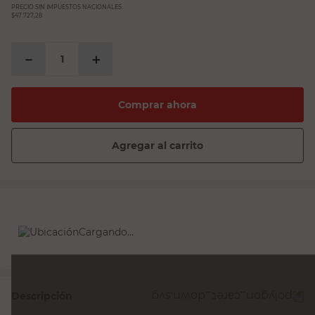
PRECIO SIN IMPUESTOS NACIONALES:
$47.727,28
－
＋
Comprar ahora
Agregar al carrito
Cargando...
Descripción