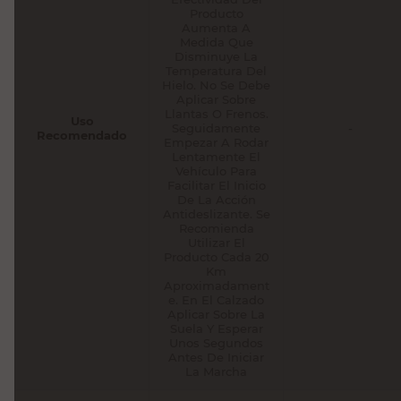
Producto
Aumenta A
Medida Que
Disminuye La
Temperatura Del
Hielo. No Se Debe
Aplicar Sobre
Llantas O Frenos.
Uso
Seguidamente
-
Recomendado
Empezar A Rodar
Lentamente El
Vehículo Para
Facilitar El Inicio
De La Acción
Antideslizante. Se
Recomienda
Utilizar El
Producto Cada 20
Km
Aproximadament
e. En El Calzado
Aplicar Sobre La
Suela Y Esperar
Unos Segundos
Antes De Iniciar
La Marcha