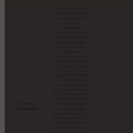
El Nuevo Producto
Cadena Líquida
Antideslizante De
Bardahl
Lubricantes
Argentina Ha Sido
Especialmente
Diseñado Para
Aumentar El
Coeficiente De
Fricción Y La
Adherencia De
Los Neumáticos
Sobre Caminos
Mojados, Helados
O Con Nieve.
También Es Ideal
Para Uso Personal
En Las Suelas Del
Calzado Cuando
Función
Se Circula Bajo
-
Destacada
Condiciones
Resbaladizas. Este
Producto Ha Sido
Desarrollado Y
Formulado Con
Resinas Naturales