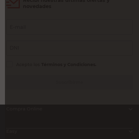
Recibí nuestras últimas ofertas y
novedades
E-mail
DNI
Acepto los
Términos y Condiciones.
Suscribirme
Compra Online
Easy