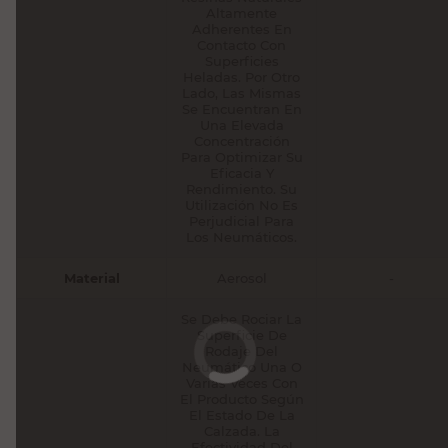
Altamente
Adherentes En
Contacto Con
Superficies
Heladas. Por Otro
Lado, Las Mismas
Se Encuentran En
Una Elevada
Concentración
Para Optimizar Su
Eficacia Y
Rendimiento. Su
Utilización No Es
Perjudicial Para
Los Neumáticos.
Material
Aerosol
-
Se Debe Rociar La
Superficie De
Rodaje Del
Neumático Una O
Varias Veces Con
El Producto Según
El Estado De La
Calzada. La
Efectividad Del