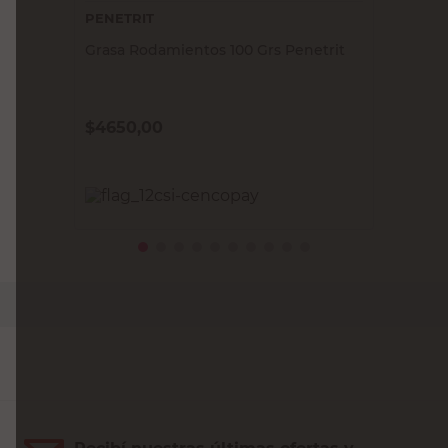
PENETRIT
Grasa Rodamientos 100 Grs Penetrit
$
4650,00
PRECIO SIN IMPUESTOS NACIONALES:
$3842,98
Agregar al carrito