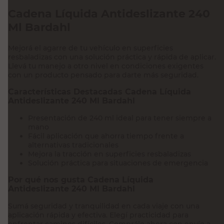
Cadena Líquida Antideslizante 240
Ml Bardahl
Mejorá el agarre de tu vehículo en superficies
resbaladizas con una solución práctica y rápida de aplicar.
Llevá tu manejo a otro nivel en condiciones exigentes
con un producto pensado para darte más seguridad.
Características Destacadas Cadena Líquida
Antideslizante 240 Ml Bardahl
Presentación de 240 ml ideal para tener siempre a
mano
Fácil aplicación que ahorra tiempo frente a
alternativas tradicionales
Mejora la tracción en superficies resbaladizas
Solución práctica para situaciones de emergencia
Por qué nos gusta Cadena Líquida
Antideslizante 240 Ml Bardahl
Sumá seguridad y tranquilidad en cada viaje con una
aplicación rápida y efectiva. Elegí practicidad para
enfrentar caminos difíciles, Comprálo ahora con envío a