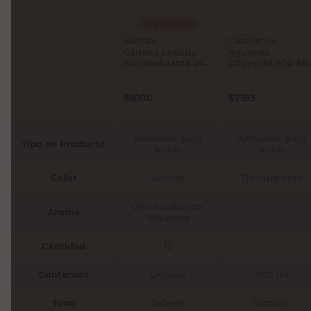
Tu producto
Bardahl
Casablanca
Cadena Liquida
Aguarrás
Antideslizante 240
Diluyente 900 Ml
Ml Bardahl
Casablanca
$
8100
$
7195
Aerosoles para
Aerosoles para
Tipo de Producto
Autos
Autos
Color
Surtido
Transparente
Olor Alcohólico-
Aroma
-
Terpénico
Cantidad
12
-
Contenido
Liquido
900 ml
Tono
Celeste
Incoloro