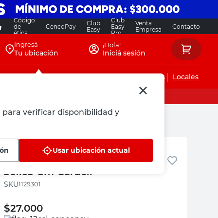
Código
Club
Club
Venta
de
CencoPay
Easy
Contacto
Easy
Empresa
ética
Pro
Ingresá
¡Hola!
Tu ubicación
Iniciá sesión
Servicios de instalaciones
Locales
para verificar disponibilidad y
Gardex
ión
Usar ubicación actual
Cadena de Seguridad Gris
50x65 Cm Gardex
:
1129301
$
27.000