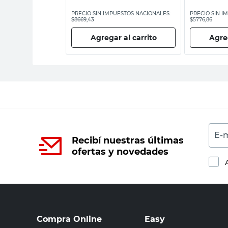
ESTOS NACIONALES:
PRECIO SIN IMPUESTOS NACIONALES:
PRECIO SIN I
$8669,43
$5776,86
 al carrito
Agregar al carrito
Agreg
E-m
Recibí nuestras últimas
ofertas y novedades
Compra Online
Easy