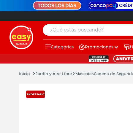
¿Qué estás buscando?
Categorías
Promociones
H
muebles
pintura
Jardín y Aire Libre
Mascotas
Cadena de Segurid
escritorio
puertas
placard
sillon
espejo