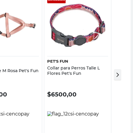
Vista rápida
Vista rápida
PET'S FUN
PET´S 
Collar para Perros Talle L
Collar 
e M Rosa Pet's Fun
Flores Pet's Fun
Patitas 
Class
00
$
6500,00
$
549