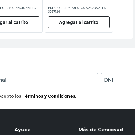
MPUESTOS NACIONALES:
PRECIO SIN IMPUESTOS NACIONALES:
PRECIO SI
$5371,91
$4537,20
ar al carrito
Agregar al carrito
Ag
ail
DNI
Acepto los
Términos y Condiciones.
Ayuda
Más de Cencosud