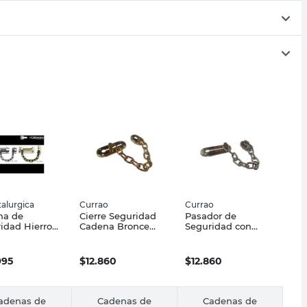
alurgica
Currao
Currao
na de
Cierre Seguridad
Pasador de
idad Hierro
Cadena Bronce
Seguridad con
 Cm Gris Sc
Pulido Currao
Cadena Acero
urgica
Platil Currao
995
$
12.860
$
12.860
adenas de
Cadenas de
Cadenas de