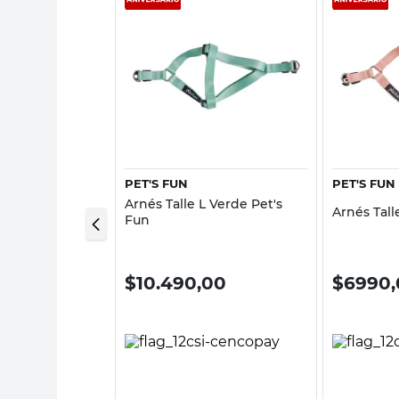
sta rápida
Vista rápida
PET'S FUN
PET'S FUN
erros Talle M
Arnés Talle L Verde Pet's
Arnés Tall
Fun
Fun
0
$
10.490,00
$
6990,