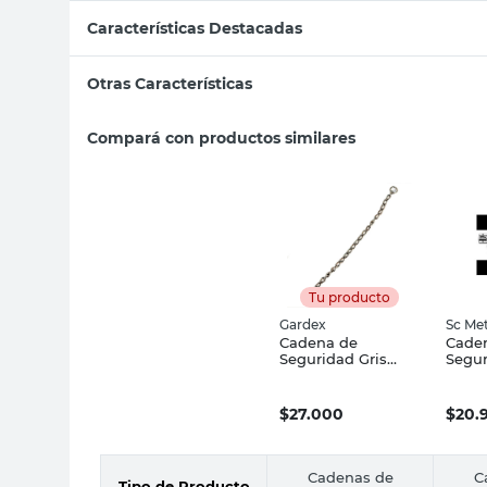
Características Destacadas
Otras Características
Compará con productos similares
Tu producto
Gardex
Sc Met
Cadena de
Cade
Seguridad Gris
Segur
50x65 Cm Gardex
9x3,6
Metal
$
27.000
$
20.
Cadenas de
C
Tipo de Producto