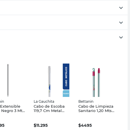
nin
La Gauchita
Bettanin
Extensible
Cabo de Escoba
Cabo de Limpieza
 Negro 3 Mts
119,7 Cm Metal
Sanitario 1,20 Mts
nin
Blanco La Gauchita
Acero Verde
Bettanin
995
$
11.295
$
4495