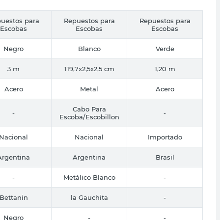
uestos para
Repuestos para
Repuestos para
Escobas
Escobas
Escobas
Negro
Blanco
Verde
3 m
119,7x2,5x2,5 cm
1,20 m
Acero
Metal
Acero
Cabo Para
-
-
Escoba/Escobillon
Nacional
Nacional
Importado
Argentina
Argentina
Brasil
-
Metálico Blanco
-
Bettanin
la Gauchita
-
Negro
-
-