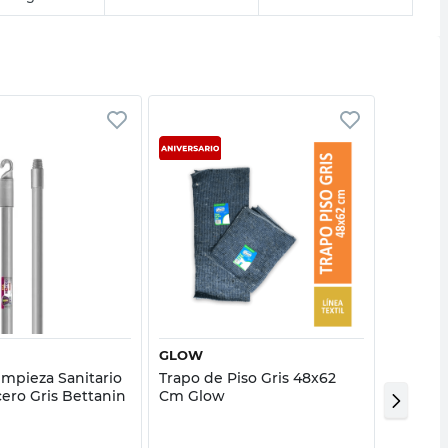
Vista rápida
Vista rápida
GLOW
GLOW
impieza Sanitario
Trapo de Piso Gris 48x62
Pala San
cero Gris Bettanin
Cm Glow
Plástic