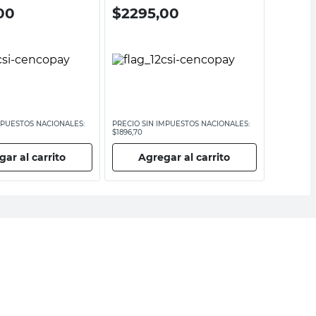
00
$
2295,00
$
13.3
MPUESTOS NACIONALES:
PRECIO SIN IMPUESTOS NACIONALES:
PRECIO SI
$1896,70
$11.070,25
ar al carrito
Agregar al carrito
Ag
ail
DNI