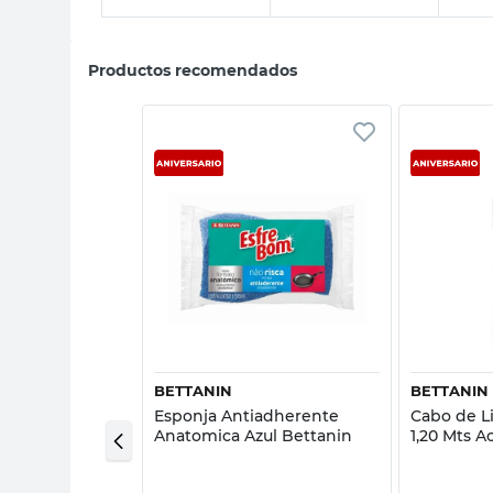
Productos recomendados
sta rápida
Vista rápida
BETTANIN
BETTANIN
pa Microfibra
Esponja Antiadherente
Cabo de L
a
Anatomica Azul Bettanin
1,20 Mts A