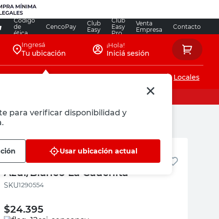
Código
Club
Club
Venta
de
CencoPay
Easy
Contacto
Easy
Empresa
ética
Pro
Ingresá
¡Hola!
Tu ubicación
Iniciá sesión
Servicios de instalaciones
Locales
e para verificar disponibilidad y
.
La Gauchita
ación
Usar ubicación actual
Cabo Extensible 1,5 Mts Metal
Azul/Blanco La Gauchita
:
1290554
$
24.395