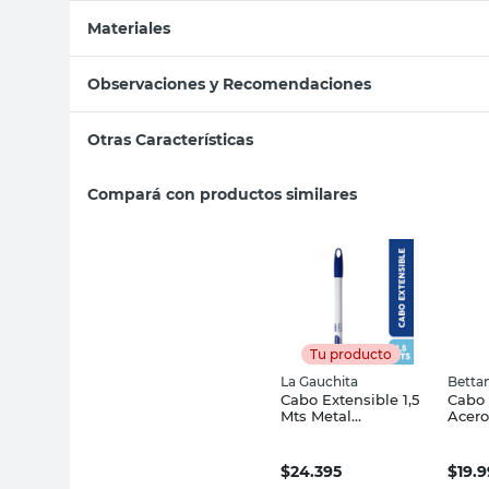
Materiales
Observaciones y Recomendaciones
Otras Características
Compará con productos similares
Tu producto
La Gauchita
Betta
Cabo Extensible 1,5
Cabo 
Mts Metal
Acero
Azul/Blanco La
Betta
Gauchita
$
24.395
$
19.