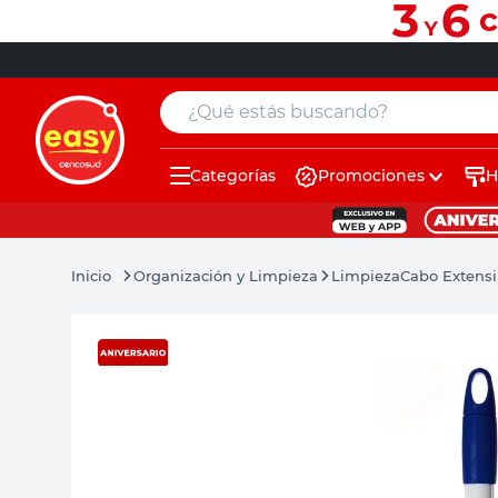
¿Qué estás buscando?
Categorías
Promociones
H
muebles
pintura
Organización y Limpieza
Limpieza
Cabo Extensi
escritorio
puertas
placard
sillon
espejo