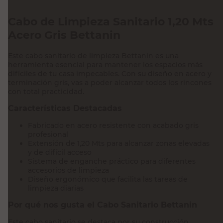
Cabo de Limpieza Sanitario 1,20 Mts
Acero Gris Bettanin
Este cabo sanitario de limpieza Bettanin es una
herramienta esencial para mantener los espacios más
difíciles de tu casa impecables. Con su diseño en acero y
terminación gris, vas a poder alcanzar todos los rincones
con total practicidad.
Características Destacadas
Fabricado en acero resistente con acabado gris
profesional
Extensión de 1,20 Mts para alcanzar zonas elevadas
y de difícil acceso
Sistema de enganche práctico para diferentes
accesorios de limpieza
Diseño ergonómico que facilita las tareas de
limpieza diarias
Por qué nos gusta el Cabo Sanitario Bettanin
Este cabo sanitario se destaca por su construcción