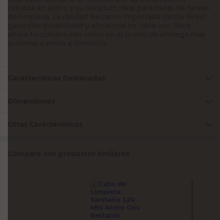
robusta en acero y su longitud ideal para todas las tareas
de limpieza. La calidad Bettanin importada desde Brasil
garantiza durabilidad y eficiencia en cada uso. Hacé
ahora tu compra con retiro en el punto de entrega más
próximo o envío a domicilio.
Características Destacadas
Dimensiones
Otras Características
Compará con productos similares