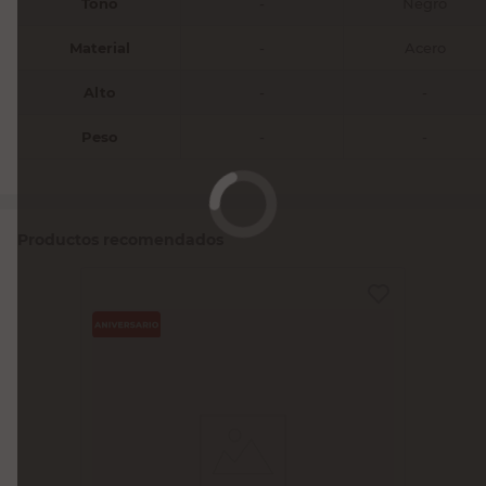
Tono
-
Negro
Material
-
Acero
Alto
-
-
Peso
-
-
Productos recomendados