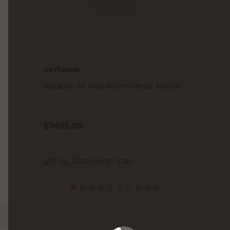
BETTANIN
Secador de Piso 40 Cm Verde Novica
$
7495,00
PRECIO SIN IMPUESTOS NACIONALES:
$6194,22
Agregar al carrito