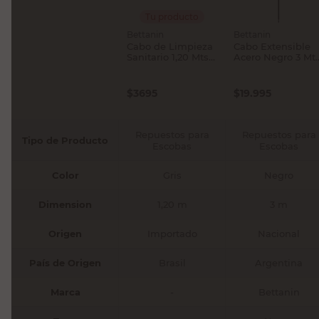
Tu producto
Bettanin
Bettanin
Cabo de Limpieza
Cabo Extensible
Sanitario 1,20 Mts
Acero Negro 3 Mt
Acero Gris
Bettanin
Bettanin
$
3695
$
19.995
Repuestos para
Repuestos para
Tipo de Producto
Escobas
Escobas
Color
Gris
Negro
Dimension
1,20 m
3 m
Origen
Importado
Nacional
País de Origen
Brasil
Argentina
Marca
-
Bettanin