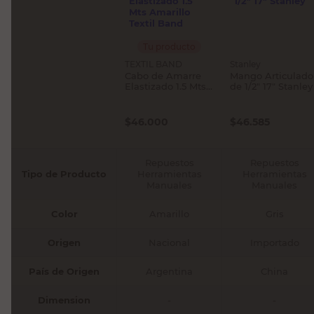
Tu producto
TEXTIL BAND
Stanley
Cabo de Amarre
Mango Articulado
Elastizado 1.5 Mts
de 1/2" 17" Stanley
Amarillo Textil
Band
$
46.000
$
46.585
Repuestos
Repuestos
Tipo de Producto
Herramientas
Herramientas
Manuales
Manuales
Color
Amarillo
Gris
Origen
Nacional
Importado
País de Origen
Argentina
China
Dimension
-
-