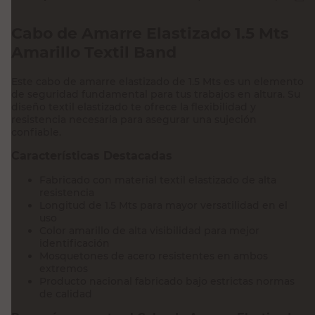
Cabo de Amarre Elastizado 1.5 Mts
Amarillo Textil Band
Este cabo de amarre elastizado de 1.5 Mts es un elemento
de seguridad fundamental para tus trabajos en altura. Su
diseño textil elastizado te ofrece la flexibilidad y
resistencia necesaria para asegurar una sujeción
confiable.
Características Destacadas
Fabricado con material textil elastizado de alta
resistencia
Longitud de 1.5 Mts para mayor versatilidad en el
uso
Color amarillo de alta visibilidad para mejor
identificación
Mosquetones de acero resistentes en ambos
extremos
Producto nacional fabricado bajo estrictas normas
de calidad