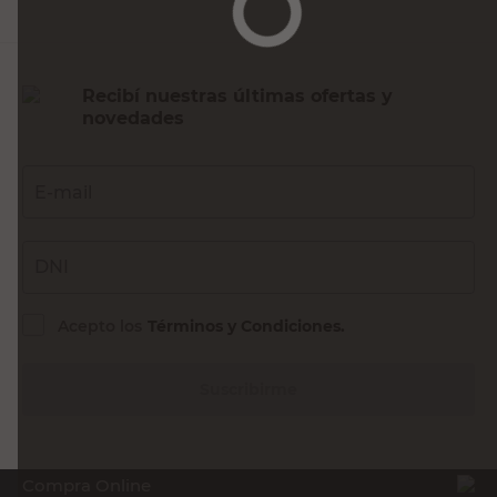
Recibí nuestras últimas ofertas y
novedades
E-mail
DNI
Acepto los
Términos y Condiciones.
Suscribirme
Compra Online