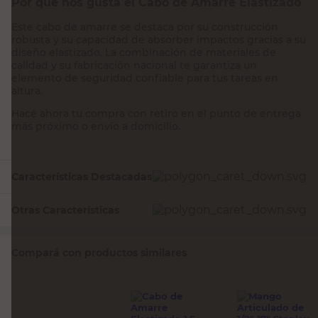
Por qué nos gusta el Cabo de Amarre Elastizado
Este cabo de amarre se destaca por su construcción
robusta y su capacidad de absorber impactos gracias a su
diseño elastizado. La combinación de materiales de
calidad y su fabricación nacional te garantiza un
elemento de seguridad confiable para tus tareas en
altura.
Hacé ahora tu compra con retiro en el punto de entrega
más próximo o envío a domicilio.
Características Destacadas
Otras Características
Compará con productos similares