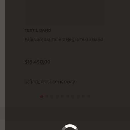
TEXTIL BAND
Faja Lumbar Talle 2 Negra Textil Band
$
18.450,00
PRECIO SIN IMPUESTOS NACIONALES:
$15.247,94
Agregar al carrito