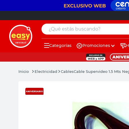
¿Qué estás buscando?
Categorías
Promociones
H
muebles
pintura
Electricidad
Cables
Cable Supervideo 1.5 Mts Ne
escritorio
puertas
placard
sillon
espejo