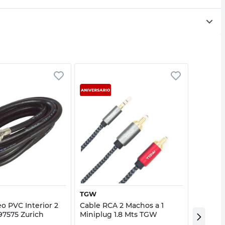
Vista rápida
Vista rápida
TGW
TGW
o PVC Interior 2
Cable RCA 2 Machos a 1
Cable U
7575 Zurich
Miniplug 1.8 Mts TGW
Macho 