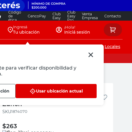
Código
Club
Club
Venta
de
CencoPay
Easy
Contacto
Easy
Empresa
ética
Pro
Ingresá
¡Hola!
Tu ubicación
Iniciá sesión
Servicios de instalaciones
Locales
e para verificar disponibilidad y
.
Dayton
ación
Usar ubicación actual
Cable Supervideo 1.5 Mts Negro
Zurich
:
1874070
$
263