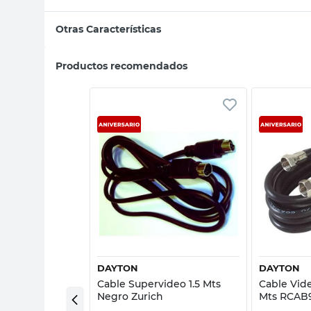
Otras Características
Productos recomendados
sta rápida
Vista rápida
DAYTON
DAYTON
2RCA Macho a
Cable Supervideo 1.5 Mts
Cable Vide
3 Mts Zurich
Negro Zurich
Mts RCAB9