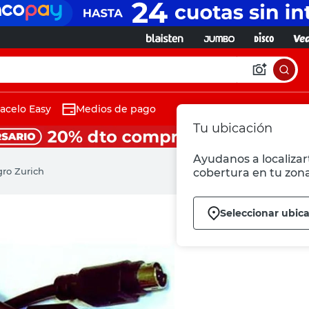
acelo Easy
Medios de pago
Tu ubicación
Ayudanos a localizart
gro Zurich
cobertura en tu zona
Seleccionar ubic