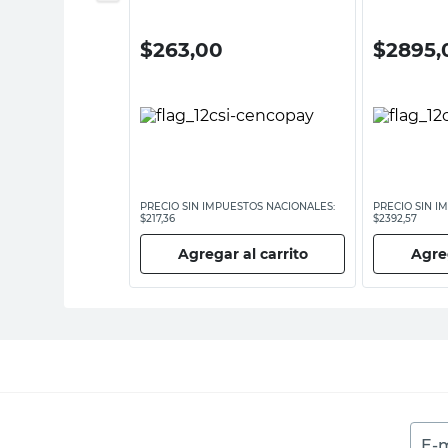
0
$
263,00
$
2895,
ESTOS NACIONALES:
PRECIO SIN IMPUESTOS NACIONALES:
PRECIO SIN I
$217,36
$2392,57
 al carrito
Agregar al carrito
Agreg
E-m