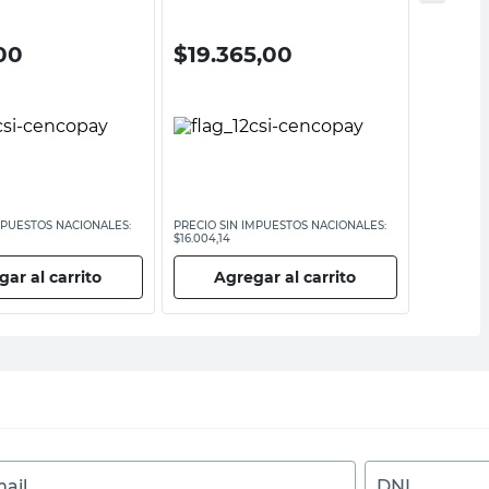
00
$
19.365,00
$
17.9
MPUESTOS NACIONALES:
PRECIO SIN IMPUESTOS NACIONALES:
PRECIO SI
$16.004,14
$14.871,91
ar al carrito
Agregar al carrito
Ag
ail
DNI