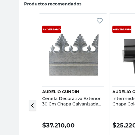
Productos recomendados
sta rápida
Vista rápida
NDIN
AURELIO GUNDIN
AURELIO 
ra Ventilación
Cenefa Decorativa Exterior
Intermedi
a Galvanizada
30 Cm Chapa Galvanizada
Chapa Colo
N°27 Aurelio Gundin
Gundin
0
$
37.210,00
$
25.22