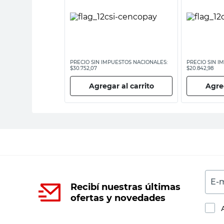
ESTOS NACIONALES:
PRECIO SIN IMPUESTOS NACIONALES:
PRECIO SIN I
$30.752,07
$20.842,98
 al carrito
Agregar al carrito
Agreg
E-m
Recibí nuestras últimas
ofertas y novedades