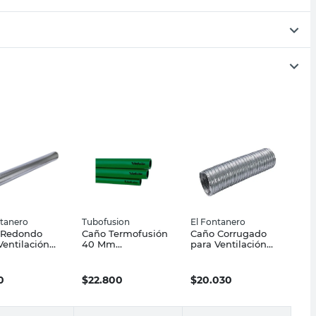
ntanero
Tubofusion
El Fontanero
 Redondo
Caño Termofusión
Caño Corrugado
Ventilación
40 Mm
para Ventilación
m x 1 Mts
Polipropileno
150 Mm Aluminio
 Galvanizada
Tubofusión
El Fontanero
ntanero
0
$
22.800
$
20.030