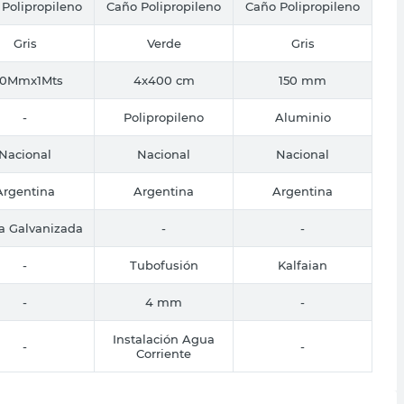
Polipropileno
Caño Polipropileno
Caño Polipropileno
Gris
Verde
Gris
00Mmx1Mts
4x400 cm
150 mm
-
Polipropileno
Aluminio
Nacional
Nacional
Nacional
Argentina
Argentina
Argentina
a Galvanizada
-
-
-
Tubofusión
Kalfaian
-
4 mm
-
Instalación Agua
-
-
Corriente