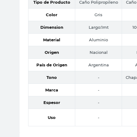
Tipo de Producto
Caño Polipropileno
Caño 
Color
Gris
Dimension
Largo:1mt
1
Material
Aluminio
Origen
Nacional
País de Origen
Argentina
Tono
-
Chap
Marca
-
Espesor
-
Uso
-