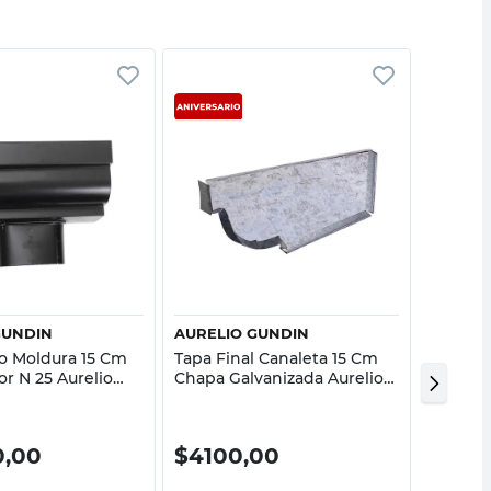
Vista rápida
Vista rápida
GUNDIN
AURELIO GUNDIN
EL FON
o Moldura 15 Cm
Tapa Final Canaleta 15 Cm
Grampa
r N 25 Aurelio
Chapa Galvanizada Aurelio
Galvani
Gundin
0,00
$
4100,00
$
156