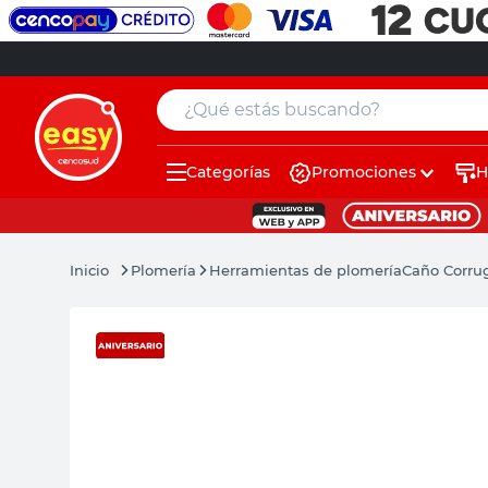
¿Qué estás buscando?
Categorías
Promociones
H
muebles
pintura
Plomería
Herramientas de plomería
Caño Corru
escritorio
puertas
placard
espejo
sillas