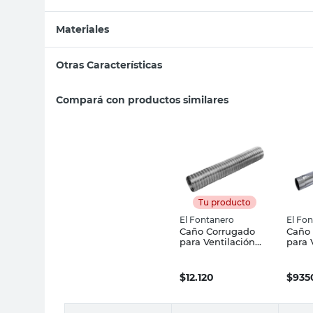
Materiales
Otras Características
Compará con productos similares
Tu producto
El Fontanero
El Fo
Caño Corrugado
Caño
para Ventilación
para 
100 Mm Aluminio
100 M
El Fontanero
Chapa
El Fo
$
12.120
$
935