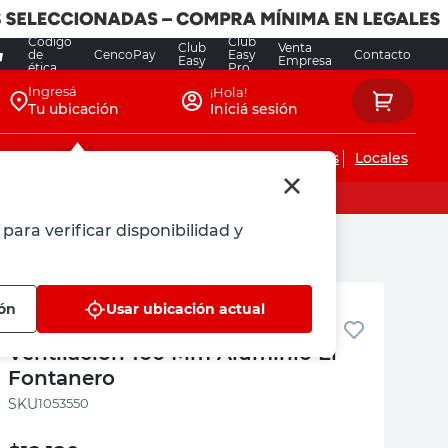
Código
Club
Club
Venta
de
CencoPay
Easy
Contacto
Easy
Empresa
ética
Pro
Ingresá
¡Hola!
Tu ubicación
Iniciá sesión
Servicios de instalaciones
Locales
para verificar disponibilidad y
El Fontanero
ión
Usar ubicación actual
Caño Corrugado para
Ventilación 100 Mm Aluminio El
Fontanero
:
1053550