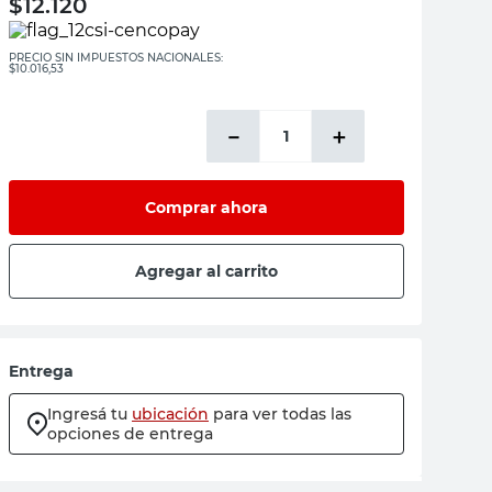
$
12.120
PRECIO SIN IMPUESTOS NACIONALES:
$10.016,53
－
＋
Comprar ahora
Agregar al carrito
Entrega
Ingresá tu
ubicación
para ver todas las
opciones de entrega