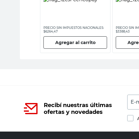
ESTOS NACIONALES:
PRECIO SIN IMPUESTOS NACIONALES:
PRECIO SIN I
$6264,47
$3388,43
 al carrito
Agregar al carrito
Agreg
E-m
Recibí nuestras últimas
ofertas y novedades