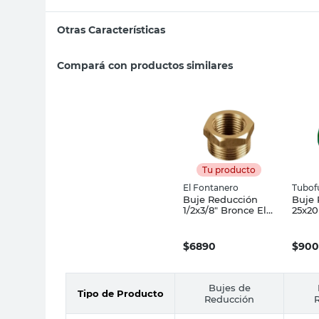
Otras Características
Compará con productos similares
Tu producto
El Fontanero
Tubof
Buje Reducción
Buje 
1/2x3/8" Bronce El
25x2
Fontanero
Polip
Tubof
$
6890
$
900
Bujes de
Tipo de Producto
Reducción