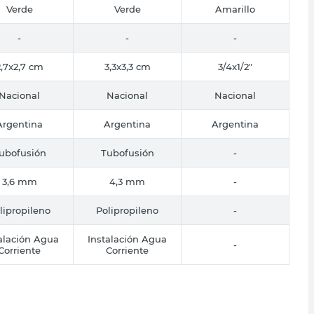
Verde
Verde
Amarillo
-
-
-
2,7x2,7 cm
3,3x3,3 cm
3/4x1/2"
Nacional
Nacional
Nacional
Argentina
Argentina
Argentina
ubofusión
Tubofusión
-
3,6 mm
4,3 mm
-
lipropileno
Polipropileno
-
alación Agua
Instalación Agua
-
Corriente
Corriente