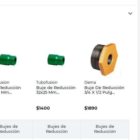
usion
Tubofusion
Dema
Reducción
Buje de Reducción
Buje De Reducción
0 Mm
32x25 Mm
3/4 X 1/2 Pulg
ropileno
Polipropileno
Dema
usión
Tubofusión
$
1400
$
1890
Bujes de
Bujes de
Bujes de
Reducción
Reducción
Reducción