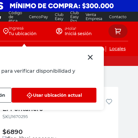
Código
Club
Club
Venta
de
CencoPay
Easy
Contacto
Easy
Empresa
ética
Pro
Ingresá
¡Hola!
Tu ubicación
Iniciá sesión
Servicios de instalaciones
Locales
para verificar disponibilidad y
El Fontanero
ión
Usar ubicación actual
Buje Reducción 1/2x3/8" Bronce
El Fontanero
:
1670295
$
6890