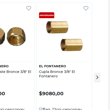
Vista rápida
Vista rápida
NERO
EL FONTANERO
DUKE
ste Bronce 3/8" El
Cupla Bronce 3/8" El
Sifón D
o
Fontanero
PVC Bl
00
$
9080,00
$
16.