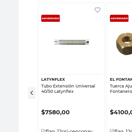
sta rápida
Vista rápida
RO
LATYNFLEX
EL FONTA
s por Metro El
Tubo Extensión Universal
Tuerca Aju
40/50 Latynflex
Fontaner
0
$
7580,00
$
4100,