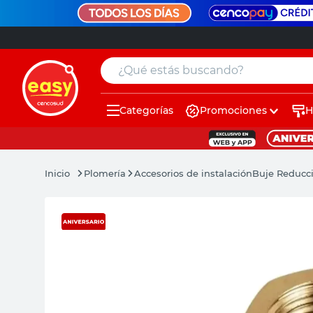
¿Qué estás buscando?
Categorías
Promociones
H
muebles
pintura
Plomería
Accesorios de instalación
Buje Reducci
escritorio
puertas
placard
sillon
espejo