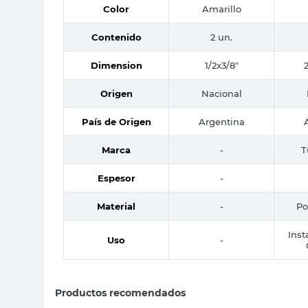
Color
Amarillo
Contenido
2 un.
Dimension
1/2x3/8"
Origen
Nacional
País de Origen
Argentina
Marca
-
T
Espesor
-
Material
-
Po
Inst
Uso
-
Productos recomendados