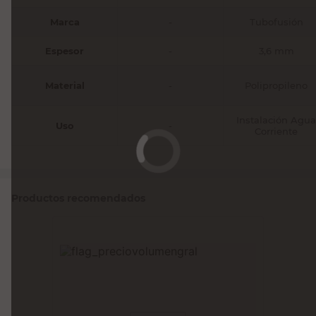
Marca
-
Tubofusión
Espesor
-
3,6 mm
Material
-
Polipropileno
Instalación Agua
Uso
-
Corriente
Productos recomendados