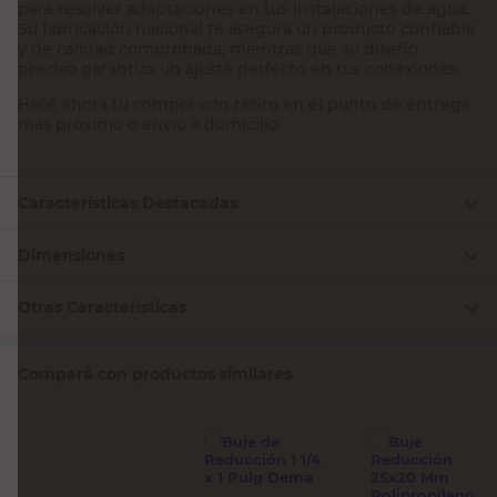
para resolver adaptaciones en tus instalaciones de agua.
Su fabricación nacional te asegura un producto confiable
y de calidad comprobada, mientras que su diseño
preciso garantiza un ajuste perfecto en tus conexiones.
Hacé ahora tu compra con retiro en el punto de entrega
más próximo o envío a domicilio.
Características Destacadas
Dimensiones
Otras Características
Compará con productos similares