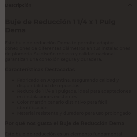
Descripción
Buje de Reducción 1 1/4 x 1 Pulg
Dema
Este buje de reducción Dema te permite adaptar
conexiones de diferentes diámetros en tus instalaciones
de plomería. Su diseño robusto y calidad nacional
garantizan una conexión segura y duradera.
Características Destacadas
Fabricado en Argentina, asegurando calidad y
disponibilidad de repuestos
Reduce de 1 1/4 a 1 pulgada, ideal para adaptaciones
en instalaciones existentes
Color marrón canario distintivo para fácil
identificación
Material resistente y duradero para uso prolongado
Por qué nos gusta el Buje de Reducción Dema
Este buje de reducción es un elemento fundamental