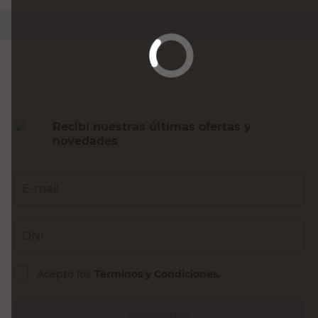
PRECIO SIN IMPUESTOS NACIONALES:
$3884,30
Agregar al carrito
Recibí nuestras últimas ofertas y
novedades
E-mail
DNI
Acepto los
Términos y Condiciones.
Suscribirme