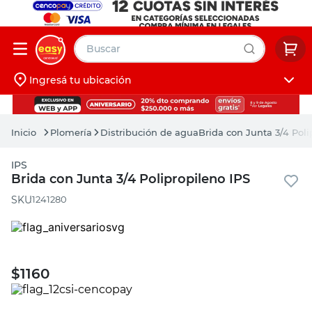
Buscar
Ingresá tu ubicación
muebles
Iniciá sesión
pintura
Plomería
Distribución de agua
Brida con Junta 3/4 Poli
escritorio
IPS
puertas
Brida con Junta 3/4 Polipropileno IPS
placard
:
1241280
$
1160