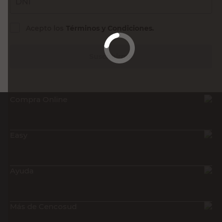
DNI
Acepto los
Términos y Condiciones.
Suscribirme
Compra Online
Easy
Ayuda
Más de Cencosud