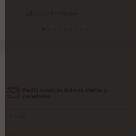
PRECIO SIN IMPUESTOS NACIONALES:
$10.735,54
Agregar al carrito
Recibí nuestras últimas ofertas y
novedades
E-mail