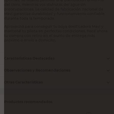
del cloro, mientras vos disfrutás del agua sin
preocupaciones. La calidad de fabricación nacional de
Mavi garantiza durabilidad y funcionamiento confiable
durante toda la temporada.
Aprovechá para conseguir tu boya dosificadora Mavi y
mantené tu pileta en perfectas condiciones. Hacé ahora
tu compra con retiro en el punto de entrega más
próximo o envío a domicilio.
Características Destacadas
Observaciones y Recomendaciones
Otras Características
Productos recomendados