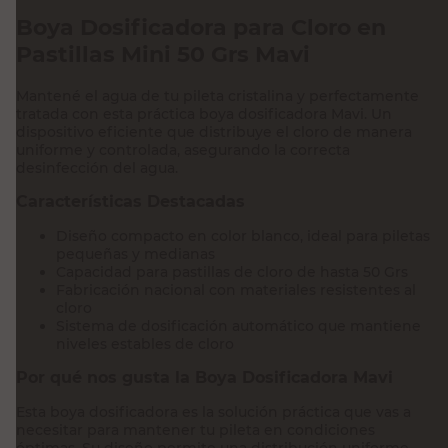
Boya Dosificadora para Cloro en
Pastillas Mini 50 Grs Mavi
Mantené el agua de tu pileta cristalina y perfectamente
tratada con esta práctica boya dosificadora Mavi. Un
dispositivo eficiente que distribuye el cloro de manera
uniforme y controlada, asegurando la correcta
desinfección del agua.
Características Destacadas
Diseño compacto en color blanco, ideal para piletas
pequeñas y medianas
Capacidad para pastillas de cloro de hasta 50 Grs
Fabricación nacional con materiales resistentes al
cloro
Sistema de dosificación automático que mantiene
niveles estables de cloro
Por qué nos gusta la Boya Dosificadora Mavi
Esta boya dosificadora es la solución práctica que vas a
necesitar para mantener tu pileta en condiciones
óptimas. Su diseño permite una distribución uniforme