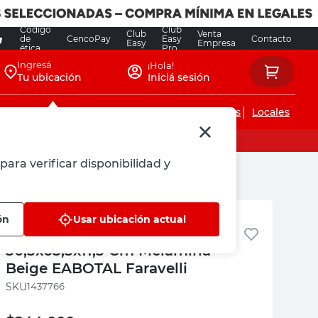
Código
Club
Club
Venta
de
CencoPay
Easy
Contacto
Easy
Empresa
ética
Pro
Ingresá
¡Hola!
Tu ubicación
Iniciá sesión
Servicios de instalaciones
Locales
para verificar disponibilidad y
elli
Faravelli
ón
Usar ubicación actual
Botiquín con Espejo 1 Puerta
50,5x65,5x11,5 Cm Melamina
Beige EABOTAL Faravelli
:
1437766