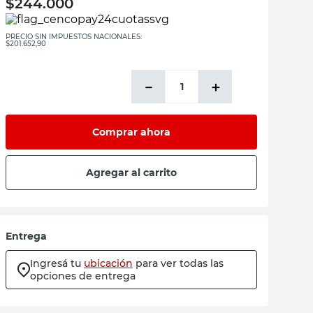
$
244.000
PRECIO SIN IMPUESTOS NACIONALES:
$201.652,90
－
＋
Comprar ahora
Agregar al carrito
Entrega
Ingresá tu
ubicación
para ver todas las
opciones de entrega