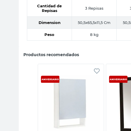
Cantidad de
3 Repisas
Repisas
Dimension
50,5x65,5x11,5 Cm
50,5
Peso
8 kg
Productos recomendados
sta rápida
Vista rápida