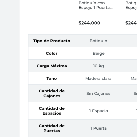
Botiquín con
Botiq
Espejo 1 Puerta
Espej
50,5x65,5x11,5 Cm
50,5x
Melamina Beige
Mela
EABOTAL Faravelli
EAB
$
244.000
$
244
Farave
Tipo de Producto
Botiquin
Color
Beige
Carga Máxima
10 kg
Tono
Madera clara
Ma
Cantidad de
Sin Cajones
S
Cajones
Cantidad de
1 Espacio
Espacios
Cantidad de
1 Puerta
Puertas