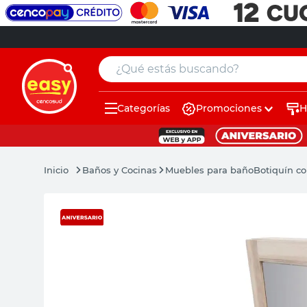
¿Qué estás buscando?
Categorías
Promociones
H
muebles
pintura
Baños y Cocinas
Muebles para baño
Botiquín co
escritorio
puertas
placard
espejo
sillas