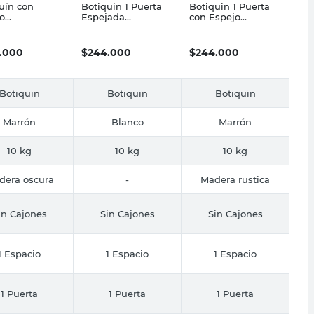
uín con
Botiquin 1 Puerta
Botiquin 1 Puerta
o
Espejada
con Espejo
65,5x11,5 Cm
50,5x65,5x11,5 Cm
50,5x65,5x11,5 Cm
mina Marrón
Melamina Blanco
Melamina Marrón
OTPAM
EABOTBCO
EABOTBOS
.000
$
244.000
$
244.000
lli
Faravelli
Faravelli
Botiquin
Botiquin
Botiquin
Marrón
Blanco
Marrón
10 kg
10 kg
10 kg
dera oscura
-
Madera rustica
in Cajones
Sin Cajones
Sin Cajones
1 Espacio
1 Espacio
1 Espacio
1 Puerta
1 Puerta
1 Puerta