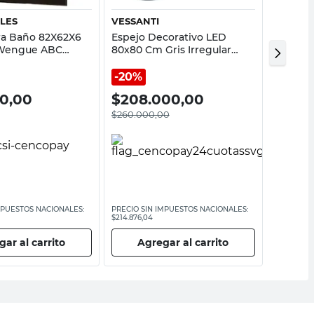
LES
VESSANTI
REFLEJ
ra Baño 82X62X6
Espejo Decorativo LED
Espejo 
Wengue ABC
80x80 Cm Gris Irregular
Cm Cris
Curve Vessanti
Pulido R
20%
00,00
$
208.000,00
$
31.1
$
260.000,00
MPUESTOS NACIONALES:
PRECIO SIN IMPUESTOS NACIONALES:
PRECIO SI
$214.876,04
$25.702,48
ar al carrito
Agregar al carrito
Ag