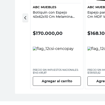
ABC MUEBLES
ABC MUEB
angular 60x40
Botiquín con Espejo
Espejo pa
ente Satinado
40x62x10 Cm Melamina
Cm MDF 
Blanco Trento ABC
Muebles
00
$
170.000,00
$
168.1
ESTOS NACIONALES:
PRECIO SIN IMPUESTOS NACIONALES:
PRECIO SIN I
$140.495,87
$138.925,62
 al carrito
Agregar al carrito
Agreg