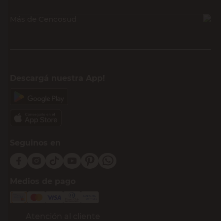
Más de Cencosud
Descargá nuestra App!
Seguinos en
Medios de pago
Atención al cliente