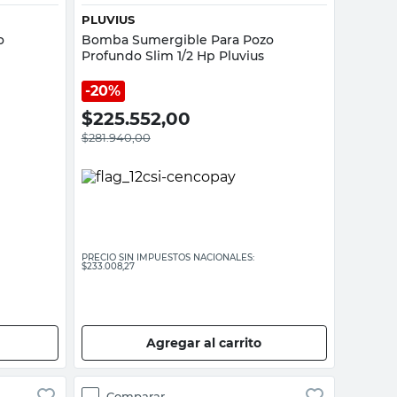
PLUVIUS
o
Bomba Sumergible Para Pozo
Profundo Slim 1/2 Hp Pluvius
20%
$
225.552,00
$
281.940,00
PRECIO SIN IMPUESTOS NACIONALES:
$233.008,27
Agregar al carrito
Comparar