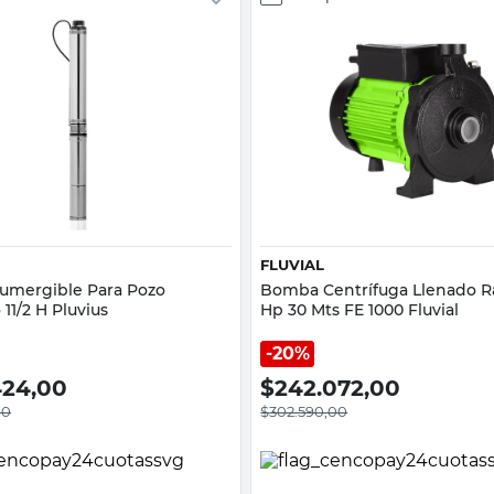
Vista rápida
Vista rápida
FLUVIAL
mergible Para Pozo
Bomba Centrífuga Llenado R
11/2 H Pluvius
Hp 30 Mts FE 1000 Fluvial
20%
424,00
$
242.072,00
00
$
302.590,00