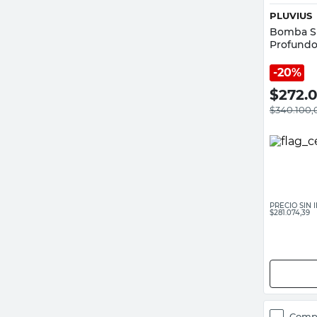
PLUVIUS
Bomba Su
Profundo
20%
$
272.
$
340.100,
PRECIO SIN
$281.074,39
Comp