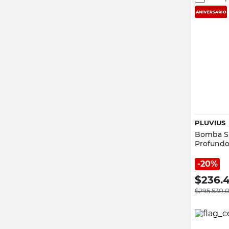
PLUVIUS
Bomba Su
Profundo 
20%
$
236.
$
295.530,