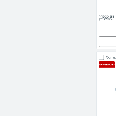
PRECIO SIN
$233.297,53
Comp