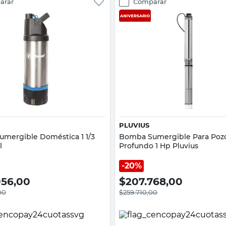
arar
Comparar
Vista rápida
Vista rápida
PLUVIUS
mergible Doméstica 1 1/3
Bomba Sumergible Para Poz
l
Profundo 1 Hp Pluvius
20%
056,00
$
207.768,00
00
$
259.710,00