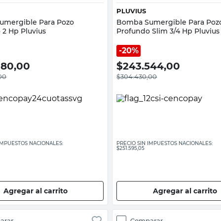
PLUVIUS
mergible Para Pozo
Bomba Sumergible Para Poz
 2 Hp Pluvius
Profundo Slim 3/4 Hp Pluvius
20%
080,00
$
243.544,00
00
$
304.430,00
 IMPUESTOS NACIONALES:
PRECIO SIN IMPUESTOS NACIONALES:
$251.595,05
Agregar al carrito
Agregar al carrito
arar
Comparar