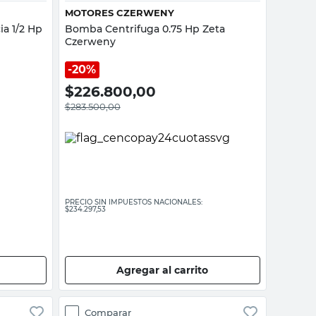
MOTORES CZERWENY
a 1/2 Hp
Bomba Centrifuga 0.75 Hp Zeta
Czerweny
20%
$
226.800,00
$
283.500,00
PRECIO SIN IMPUESTOS NACIONALES:
$234.297,53
Agregar al carrito
Comparar