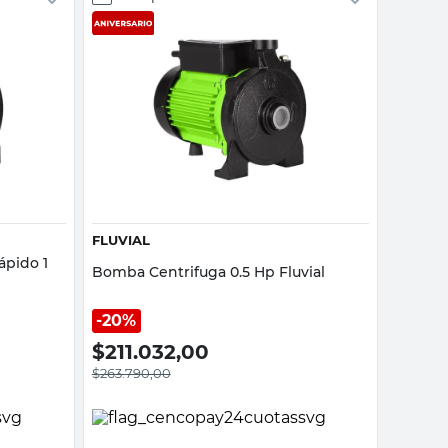
Vista rápida
FLUVIAL
ápido 1
Bomba Centrifuga 0.5 Hp Fluvial
20%
$
211.032,00
$
263.790,00