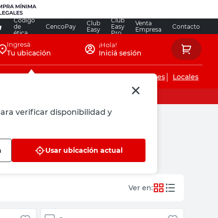
Código
Club
Club
Venta
de
CencoPay
Easy
Contacto
Easy
Empresa
ética
Pro
Ingresá
¡Hola!
Tu ubicación
Iniciá sesión
Servicios de instalaciones
Locales
ara verificar disponibilidad y
n
Usar ubicación actual