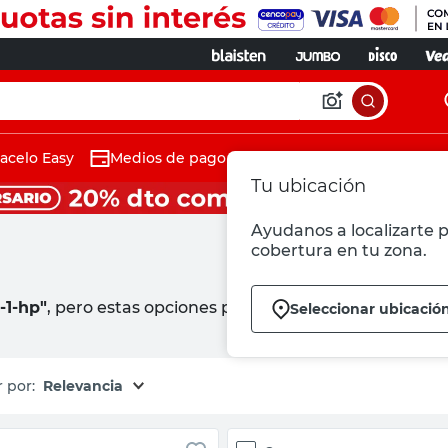
acelo Easy
Medios de pago
Tu ubicación
Ayudanos a localizarte p
cobertura en tu zona.
-1-hp"
, pero estas opciones podrían interesarte:
Seleccionar ubicació
Relevancia