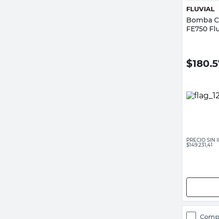
FLUVIAL
Bomba Ce
FE750 Flu
$
180.
PRECIO SIN
$149.231,41
Comp