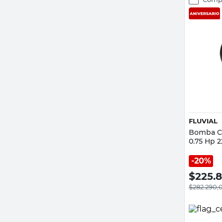
FLUVIAL
Bomba Ce
0.75 Hp 2
20%
$
225.
$
282.290,