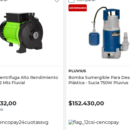
Vista rápida
Vista rápida
PLUVIUS
ntrífuga Alto Rendimiento
Bomba Sumergible Para Des
2 Mts Fluvial
Plástica - Sucia 750W Pluvius
832,00
$
152.430,00
00