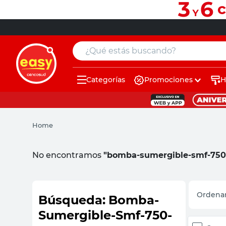
¿Qué estás buscando?
Categorías
Promociones
H
muebles
pintura
Home
escritorio
puertas
No encontramos
"bomba-sumergible-smf-750
placard
sillon
Bomba-
Sumergible-Smf-750-
espejo